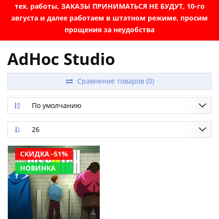
тех. работы, ЗАКАЗЫ ПРИНИМАТЬСЯ НЕ БУДУТ, 10-го
августа и далее работаем в штатном режиме, просим
прощения за неудобства
AdHoc Studio
Сравнение товаров (0)
По умолчанию
26
СКИДКА -51%
НОВИНКА