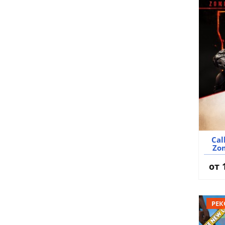
Cal
Zom
а
от 
РЕК