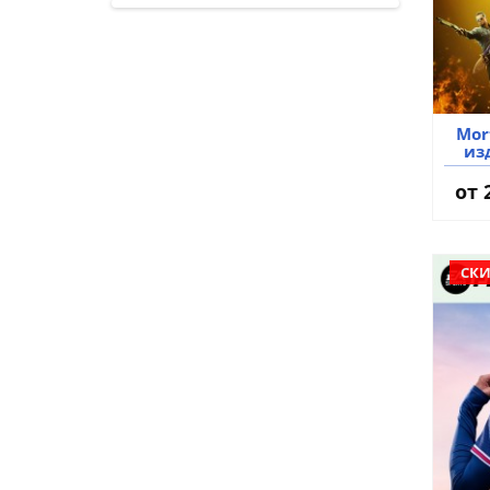
Mor
из
от
СКИ