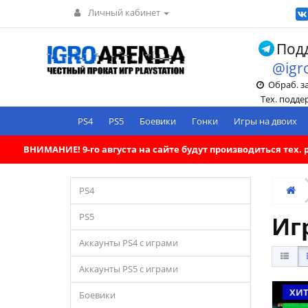
Личный кабинет
Подд
@igr
Обраб. зак
Тех. поддерж
PS4
PS5
Боевики
Гонки
Игры на двоих
ВНИМАНИЕ! 9-го августа на сайте будут производиться тех
PS4
PS5
Иг
Аккаунты PS4 с играми
Аккаунты PS5 с играми
ХИ
Боевики