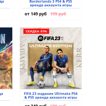
нда
Borderlands 3 PS4 & PS5
аренда аккаунта игры
от
149 руб
199 руб
СКИДКА -51%
да
FIFA 23 издание Ultimate PS4
& PS5 аренда аккаунта игры
от
349 руб
699 руб