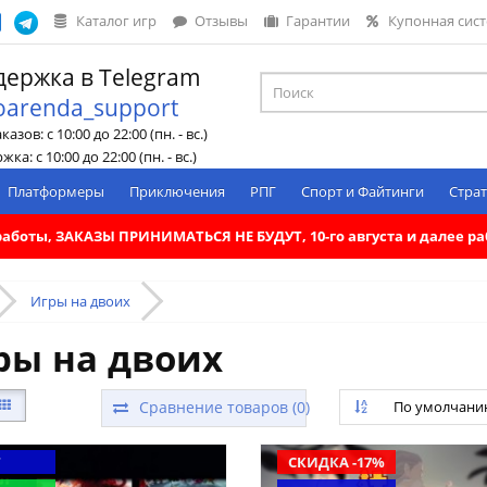
Каталог игр
Отзывы
Гарантии
Купонная сис
ержка в Telegram
oarenda_support
азов: с 10:00 до 22:00 (пн. - вс.)
ка: с 10:00 до 22:00 (пн. - вс.)
Платформеры
Приключения
РПГ
Спорт и Файтинги
Страт
. работы, ЗАКАЗЫ ПРИНИМАТЬСЯ НЕ БУДУТ, 10-го августа и далее 
Игры на двоих
ры на двоих
Сравнение товаров (0)
По умолчан
Т
СКИДКА -17%