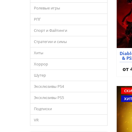
Ролевые игры
РПГ
Спорт и Файтинги
Стратегии и симы
Хиты
Diabl
& P
Хоррор
от
Шутер
Эксклюзивы PS4
СКИ
Эксклюзивы PS5
ХИ
Подписки
VR