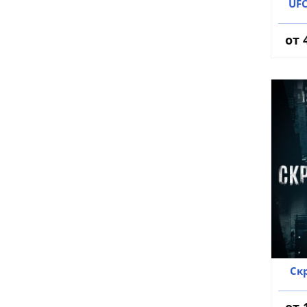
UFC
от
Ск
от 