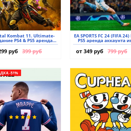
tal Kombat 11. Ultimate-
EA SPORTS FC 24 (FIFA 24)
дание PS4 & PS5 аренда
PS5 аренда аккаунта 
аккаунта игры
299 руб
399 руб
от
349 руб
799 руб
ДКА -51%