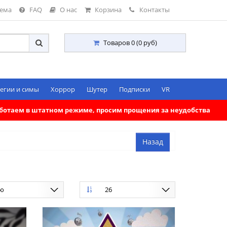
тема
FAQ
О нас
Корзина
Контакты
Товаров 0 (0 руб)
егии и симы
Хоррор
Шутер
Подписки
VR
работаем в штатном режиме, просим прощения за неудобства
ию
26