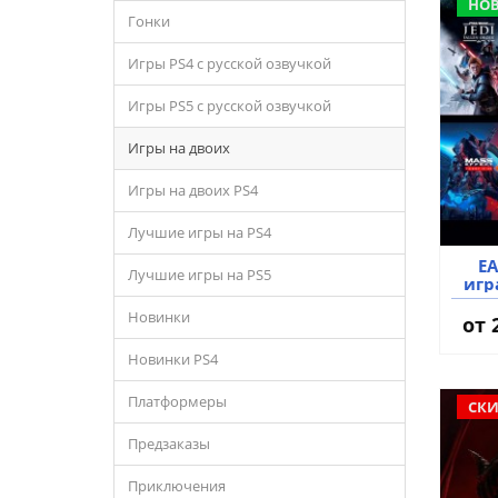
НО
Гонки
Игры PS4 с русской озвучкой
Игры PS5 с русской озвучкой
Игры на двоих
Игры на двоих PS4
Лучшие игры на PS4
EA
Лучшие игры на PS5
игр
Новинки
от 
Новинки PS4
Платформеры
СКИ
Предзаказы
Приключения