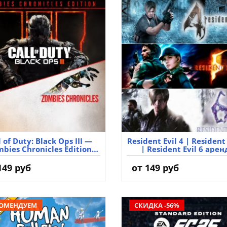
l of Duty: Black Ops III —
Resident Evil 4 | Resident 
bies Chronicles Edition
| Resident Evil 6 арен
ренда аккаунта игры
аккаунта игры
149 руб
от 149 руб
ОМЕНДУЕМ
СКИДКА -56%