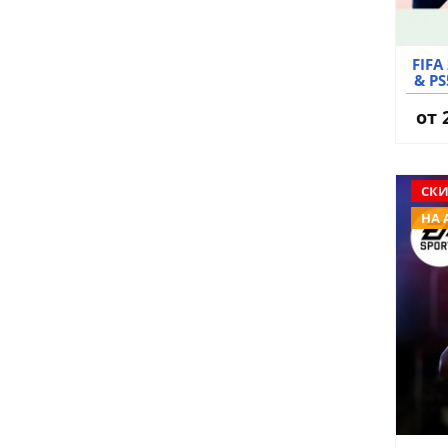
FIFA
& P
от
СКИ
НА 