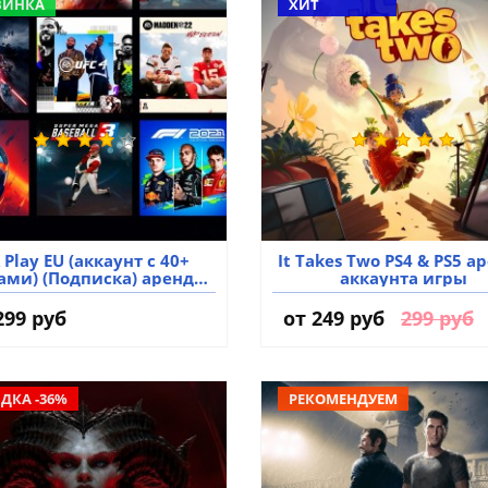
ВИНКА
ХИТ
 Play EU (аккаунт с 40+
It Takes Two PS4 & PS5 а
ами) (Подписка) аренда
аккаунта игры
аккаунта игры
299 руб
от
249 руб
299 руб
ДКА -36%
РЕКОМЕНДУЕМ