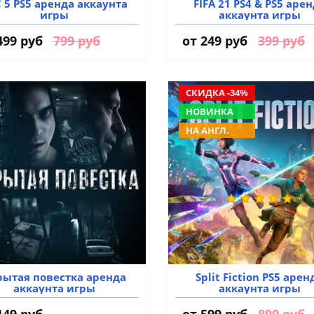
 5 PS5 аренда аккаунта
FIFA 21 PS4 & PS5 аре
игры
аккаунта игры
499 руб
799 руб
от
249 руб
399 руб
СКИДКА -34%
НОВИНКА
НА АНГЛ.
рытая повестка аренда
Split Fiction PS5 арен
аккаунта игры
аккаунта игры
149 руб
от
599 руб
899 руб