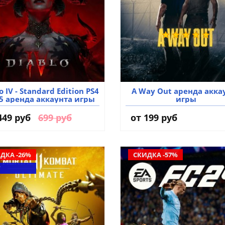
o IV - Standard Edition PS4
A Way Out аренда акка
S5 аренда аккаунта игры
игры
449 руб
699 руб
от 199 руб
ДКА -26%
СКИДКА -57%
Т