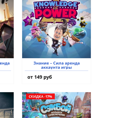
ренда
Знание – Сила аренда
аккаунта игры
от 149 руб
СКИДКА -17%