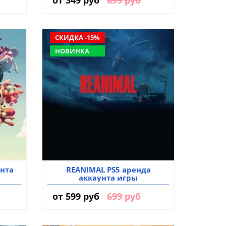
СКИДКА -15%
НОВИНКА
нта
REANIMAL PS5 аренда
аккаунта игры
от
599 руб
699 руб