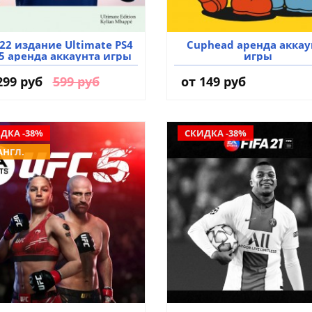
 22 издание Ultimate PS4
Cuphead аренда аккау
S5 аренда аккаунта игры
игры
299 руб
599 руб
от 149 руб
ДКА -38%
СКИДКА -38%
АНГЛ.