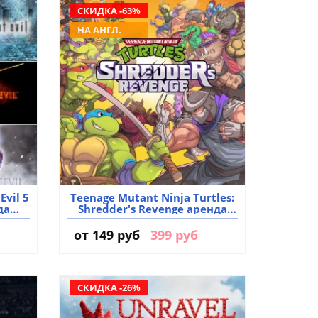
СКИДКА -63%
НА АНГЛ.
Evil 5
Teenage Mutant Ninja Turtles:
да
Shredder's Revenge аренда
аккаунта игры
от
149 руб
399 руб
СКИДКА -26%