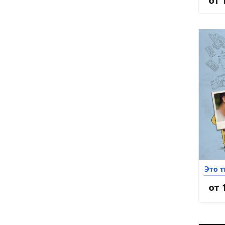
Это 
от 