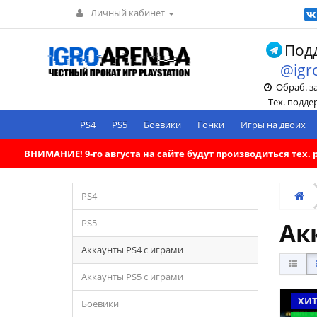
Личный кабинет
Подд
@igr
Обраб. зак
Тех. поддерж
PS4
PS5
Боевики
Гонки
Игры на двоих
ВНИМАНИЕ! 9-го августа на сайте будут производиться тех
PS4
PS5
Ак
Аккаунты PS4 с играми
Аккаунты PS5 с играми
ХИ
Боевики