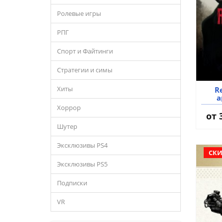
Ролевые игры
РПГ
Спорт и Файтинги
Стратегии и симы
Хиты
Re
а
Хоррор
от
Шутер
Эксклюзивы PS4
СКИ
Эксклюзивы PS5
Подписки
VR