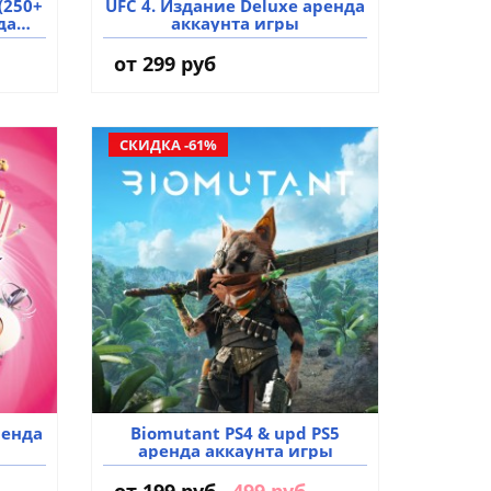
 (250+
UFC 4. Издание Deluxe аренда
да
аккаунта игры
от 299 руб
СКИДКА -61%
ренда
Biomutant PS4 & upd PS5
аренда аккаунта игры
от
199 руб
499 руб