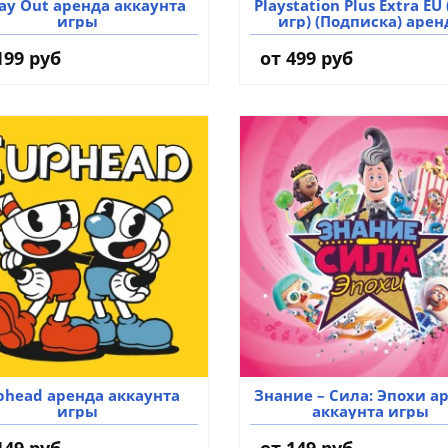
ay Out аренда аккаунта
Playstation Plus Extra EU
игры
игр) (Подписка) арен
аккаунта игры
199 руб
от 499 руб
phead аренда аккаунта
Знание – Сила: Эпохи а
игры
аккаунта игры
149 руб
от 149 руб