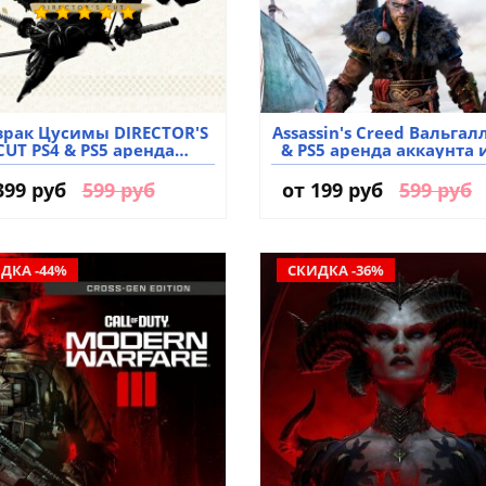
рак Цусимы DIRECTOR'S
Assassin's Creed Вальгал
CUT PS4 & PS5 аренда
& PS5 аренда аккаунта 
аккаунта игры
399 руб
599 руб
от
199 руб
599 руб
ДКА -44%
СКИДКА -36%