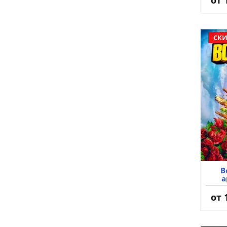
СКИ
B
а
от