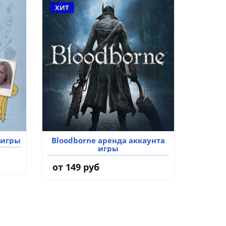
ХИТ
 игры
Bloodborne аренда аккаунта
игры
от 149 руб