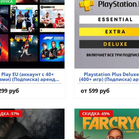
ВИНКА
 Play EU (аккаунт с 40+
Playstation Plus Deluxe
ами) (Подписка) аренда
(400+ игр) (Подписка) а
аккаунта игры
аккаунта игры
299 руб
от 599 руб
ДКА -57%
СКИДКА -65%