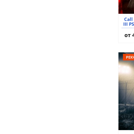
Call
III 
от
РЕК