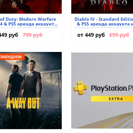
 of Duty: Modern Warfare
Diablo IV - Standard Editi
PS4 & PS5 аренда аккаунта
& PS5 аренда аккаунта 
игры
449 руб
799 руб
от
449 руб
699 руб
ОМЕНДУЕМ