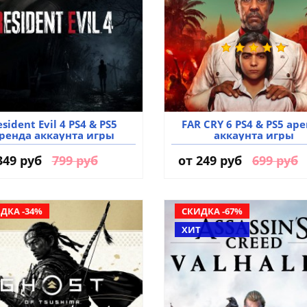
sident Evil 4 PS4 & PS5
FAR CRY 6 PS4 & PS5 ар
ренда аккаунта игры
аккаунта игры
349 руб
799 руб
от
249 руб
699 руб
ДКА -34%
СКИДКА -67%
ХИТ