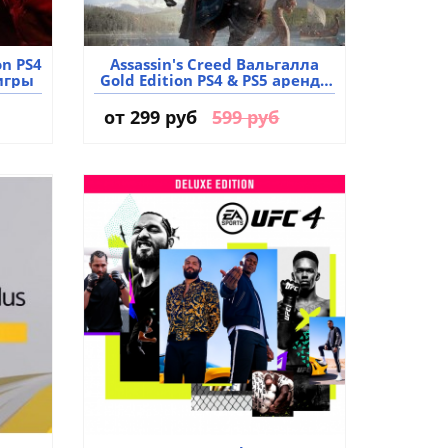
on PS4
Assassin's Creed Вальгалла
игры
Gold Edition PS4 & PS5 аренда
аккаунта игры
от
299 руб
599 руб