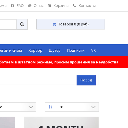
тема
FAQ
О нас
Корзина
Контакты
Товаров 0 (0 руб)
егии и симы
Хоррор
Шутер
Подписки
VR
работаем в штатном режиме, просим прощения за неудобства
ию
26