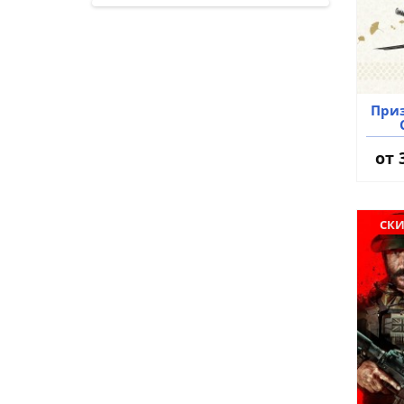
Приз
от
СКИ