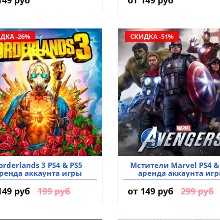
ДКА -26%
СКИДКА -51%
orderlands 3 PS4 & PS5
Мстители Marvel PS4 &
ренда аккаунта игры
аренда аккаунта иг
149 руб
199 руб
от
149 руб
299 руб