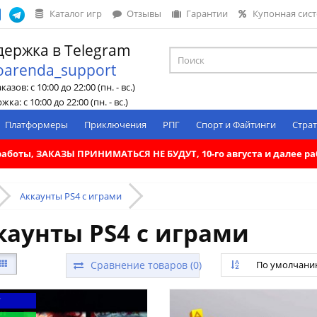
Каталог игр
Отзывы
Гарантии
Купонная сис
ержка в Telegram
oarenda_support
азов: с 10:00 до 22:00 (пн. - вс.)
ка: с 10:00 до 22:00 (пн. - вс.)
Платформеры
Приключения
РПГ
Спорт и Файтинги
Страт
. работы, ЗАКАЗЫ ПРИНИМАТЬСЯ НЕ БУДУТ, 10-го августа и далее 
Аккаунты PS4 с играми
каунты PS4 с играми
Сравнение товаров (0)
По умолчан
Т