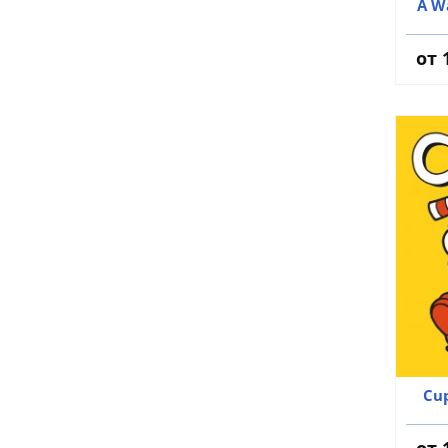
A W
от 
Cu
от 