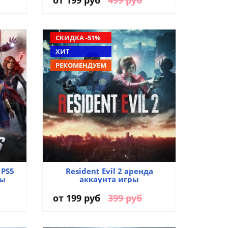
СКИДКА -51%
ХИТ
РЕКОМЕНДУЕМ
 PS5
Resident Evil 2 аренда
ры
аккаунта игры
от
199 руб
399 руб