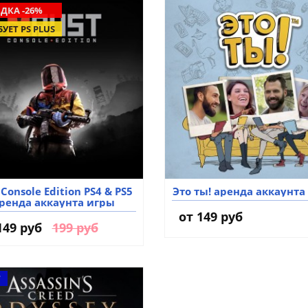
ДКА -26%
БУЕТ PS PLUS
 Console Edition PS4 & PS5
Это ты! аренда аккаунта
ренда аккаунта игры
от 149 руб
149 руб
199 руб
Т