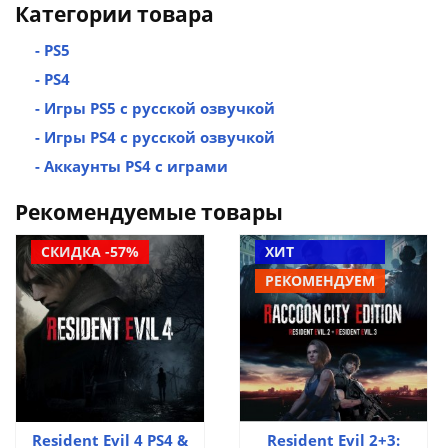
Категории товара
- PS5
- PS4
- Игры PS5 с русской озвучкой
- Игры PS4 с русской озвучкой
- Аккаунты PS4 с играми
Рекомендуемые товары
СКИДКА -57%
ХИТ
РЕКОМЕНДУЕМ
Resident Evil 4 PS4 &
Resident Evil 2+3: