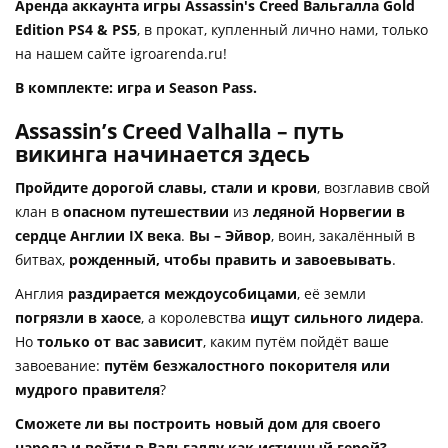
Аренда аккаунта игры Assassin's Creed Вальгалла Gold
Edition PS4 & PS5
, в прокат, купленный лично нами, только
на нашем сайте igroarenda.ru!
В комплекте: игра и Season Pass.
Assassin’s Creed Valhalla – путь
викинга начинается здесь
Пройдите дорогой славы, стали и крови
, возглавив свой
клан в
опасном путешествии
из
ледяной Норвегии в
сердце Англии IX века
.
Вы – Эйвор
, воин, закалённый в
битвах,
рожденный, чтобы править и завоевывать
.
Англия
раздирается междоусобицами
, её земли
погрязли в хаосе
, а королевства
ищут сильного лидера
.
Но
только от вас зависит
, каким путём пойдёт ваше
завоевание:
путём безжалостного покорителя или
мудрого правителя
?
Сможете ли вы построить новый дом для своего
народа и войти в Вальгаллу как истинный герой?