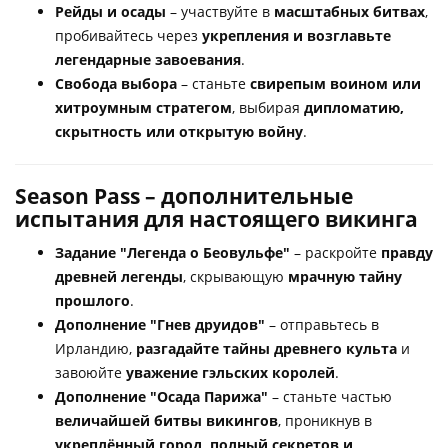
Рейды и осады
– участвуйте в
масштабных битвах
,
пробивайтесь через
укрепления и возглавьте
легендарные завоевания
.
Свобода выбора
– станьте
свирепым воином или
хитроумным стратегом
, выбирая
дипломатию,
скрытность или открытую войну
.
Season Pass – дополнительные
испытания для настоящего викинга
Задание "Легенда о Беовульфе"
– раскройте
правду
древней легенды
, скрывающую
мрачную тайну
прошлого
.
Дополнение "Гнев друидов"
– отправьтесь в
Ирландию,
разгадайте тайны древнего культа
и
завоюйте
уважение гэльских королей
.
Дополнение "Осада Парижа"
– станьте частью
величайшей битвы викингов
, проникнув в
укреплённый город, полный секретов и