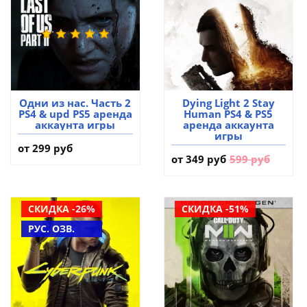
Одни из нас. Часть 2
Dying Light 2 Stay
PS4 & upd PS5 аренда
Human PS4 & PS5
аккаунта игры
аренда аккаунта
игры
от 299 руб
от
349 руб
599 руб
СКИДКА -26%
СКИДКА -51%
РУС. ОЗВ.