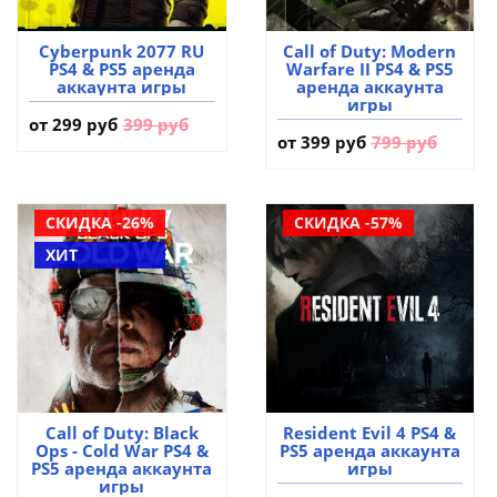
Cyberpunk 2077 RU
Call of Duty: Modern
PS4 & PS5 аренда
Warfare II PS4 & PS5
аккаунта игры
аренда аккаунта
игры
от
299 руб
399 руб
от
399 руб
799 руб
СКИДКА -26%
СКИДКА -57%
ХИТ
Call of Duty: Black
Resident Evil 4 PS4 &
Ops - Cold War PS4 &
PS5 аренда аккаунта
PS5 аренда аккаунта
игры
игры