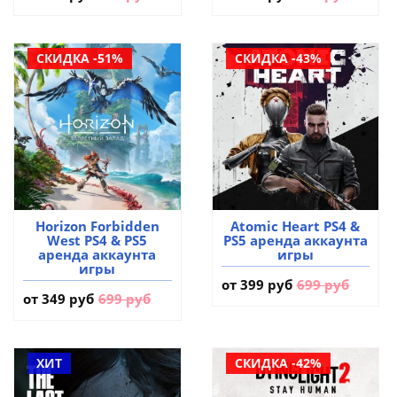
СКИДКА -51%
СКИДКА -43%
Horizon Forbidden
Atomic Heart PS4 &
West PS4 & PS5
PS5 аренда аккаунта
аренда аккаунта
игры
игры
от
399 руб
699 руб
от
349 руб
699 руб
ХИТ
СКИДКА -42%