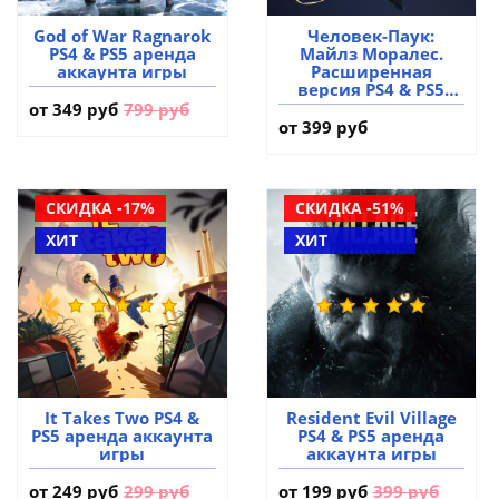
God of War Ragnarok
Человек-Паук:
PS4 & PS5 аренда
Майлз Моралес.
аккаунта игры
Расширенная
версия PS4 & PS5
аренда аккаунта
от
349 руб
799 руб
игры
от 399 руб
СКИДКА -17%
СКИДКА -51%
ХИТ
ХИТ
It Takes Two PS4 &
Resident Evil Village
PS5 аренда аккаунта
PS4 & PS5 аренда
игры
аккаунта игры
от
249 руб
299 руб
от
199 руб
399 руб