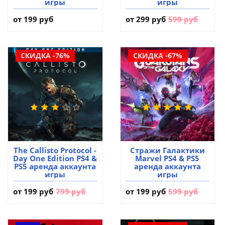
игры
игры
от 199 руб
от
299 руб
599 руб
СКИДКА -76%
СКИДКА -67%
The Callisto Protocol -
Стражи Галактики
Day One Edition PS4 &
Marvel PS4 & PS5
PS5 аренда аккаунта
аренда аккаунта
игры
игры
от
199 руб
799 руб
от
199 руб
599 руб