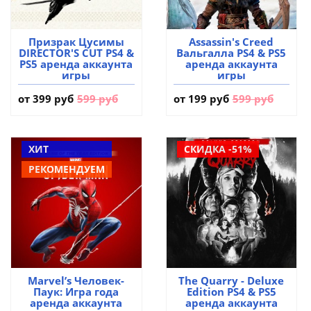
Призрак Цусимы
Assassin's Creed
DIRECTOR'S CUT PS4 &
Вальгалла PS4 & PS5
PS5 аренда аккаунта
аренда аккаунта
игры
игры
от
399 руб
599 руб
от
199 руб
599 руб
ХИТ
СКИДКА -51%
РЕКОМЕНДУЕМ
Marvel’s Человек-
The Quarry - Deluxe
Паук: Игра года
Edition PS4 & PS5
аренда аккаунта
аренда аккаунта