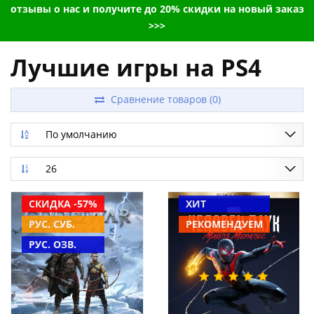
отзывы о нас и получите до 20% скидки на новый заказ
>>>
Лучшие игры на PS4
Сравнение товаров (0)
По умолчанию
26
СКИДКА -57%
ХИТ
РУС. СУБ.
РЕКОМЕНДУЕМ
РУС. ОЗВ.