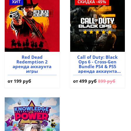
ХИТ
СКИДКА -45%
Red Dead
Call of Duty: Black
Redemption 2
Ops 6 - Cross-Gen
аренда аккаунта
Bundle PS4 & PS5
игры
аренда аккаунта
игры
от 199 руб
от
499 руб
899 руб