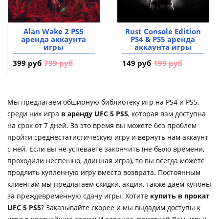
Alan Wake 2 PS5
Rust Console Edition
аренда аккаунта
PS4 & PS5 аренда
игры
аккаунта игры
399 руб
799 руб
149 руб
199 руб
Мы предлагаем обширную библиотеку игр на PS4 и PS5,
среди них игра
в аренду UFC 5 PS5
, которая вам доступна
на срок от 7 дней. За это время вы можете без проблем
пройти среднестатистическую игру и вернуть нам аккаунт
с ней. Если вы не успеваете закончить (не было времени,
проходили неспешно, длинная игра), то вы всегда можете
продлить купленную игру вместо возврата. Постоянным
клиентам мы предлагаем скидки, акции, также даем купоны
за преждевременную сдачу игры. Хотите
купить в прокат
UFC 5 PS5
? Заказывайте скорее и мы выдадим доступы к