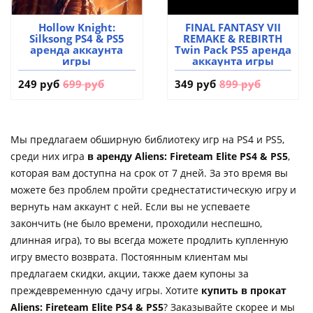
Hollow Knight:
FINAL FANTASY VII
Silksong PS4 & PS5
REMAKE & REBIRTH
аренда аккаунта
Twin Pack PS5 аренда
игры
аккаунта игры
249 руб
699 руб
349 руб
899 руб
Мы предлагаем обширную библиотеку игр на PS4 и PS5,
среди них игра
в аренду Aliens: Fireteam Elite PS4 & PS5
,
которая вам доступна на срок от 7 дней. За это время вы
можете без проблем пройти среднестатистическую игру и
вернуть нам аккаунт с ней. Если вы не успеваете
закончить (не было времени, проходили неспешно,
длинная игра), то вы всегда можете продлить купленную
игру вместо возврата. Постоянным клиентам мы
предлагаем скидки, акции, также даем купоны за
преждевременную сдачу игры. Хотите
купить в прокат
Aliens: Fireteam Elite PS4 & PS5
? Заказывайте скорее и мы