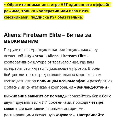
* Обратите внимание в игре НЕТ одиночного оффлайн
режима, только кооператив или игра с
ИИ-
союзниками
, подписка PS+ обязательна.
Aliens: Fireteam Elite – Битва за
выживание
Погрузитесь в мрачную и напряжённую атмосферу
вселенной
«Чужого»
в
Aliens: Fireteam Elite
–
кооперативном шутере от третьего лица, где вам
предстоит столкнуться с ужасающей угрозой. В роли
бойцов элитного отряда колониальных морпехов вам
нужно дать отпор
полчищам ксеноморфов
и разобраться
с опасными синтетиками корпорации
«Вейланд-Ютани»
.
Выживание зависит от команды:
сражайтесь бок о бок с
двумя друзьями или ИИ-союзниками, проходя
четыре
сюжетные кампании
с новыми историями,
расширяющими вселенную
«Чужого»
.
Настраивайте