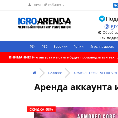
Личный кабинет
Подд
@igr
Обраб. зак
Тех. поддерж
PS4
PS5
Боевики
Гонки
Игры на двоих
ВНИМАНИЕ! 9-го августа на сайте будут производиться тех
Боевики
ARMORED CORE VI FIRES OF
Аренда аккаунта 
СКИДКА -58%