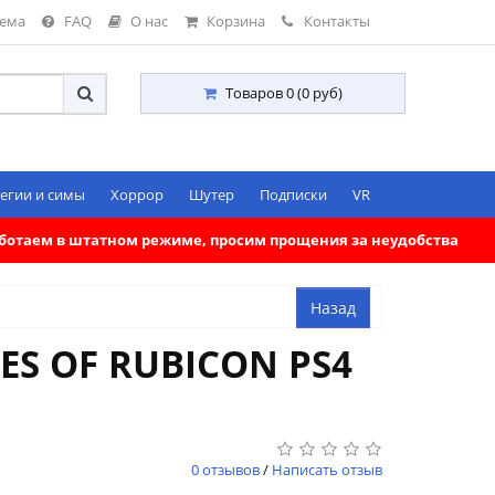
тема
FAQ
О нас
Корзина
Контакты
Товаров 0 (0 руб)
егии и симы
Хоррор
Шутер
Подписки
VR
работаем в штатном режиме, просим прощения за неудобства
ES OF RUBICON PS4
0 отзывов
/
Написать отзыв