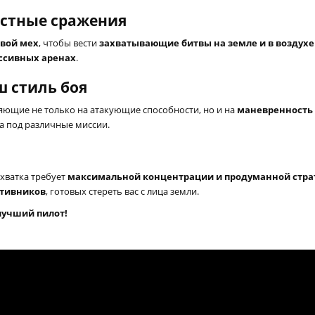
остные сражения
евой мех
, чтобы вести
захватывающие битвы на земле и в воздухе
ссивных аренах
.
ш стиль боя
ияющие не только на атакующие способности, но и на
маневренность 
ха под различные миссии.
 схватка требует
максимальной концентрации и продуманной стра
тивников
, готовых стереть вас с лица земли.
 лучший пилот!