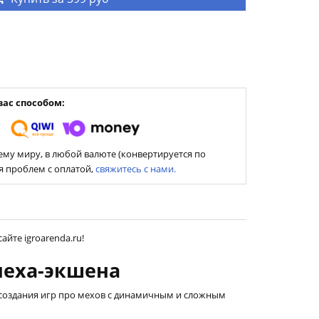
ас способом:
му миру, в любой валюте (конвертируется по
ия проблем с оплатой,
свяжитесь с нами.
айте igroarenda.ru!
меха-экшена
создания игр про мехов с динамичным и сложным