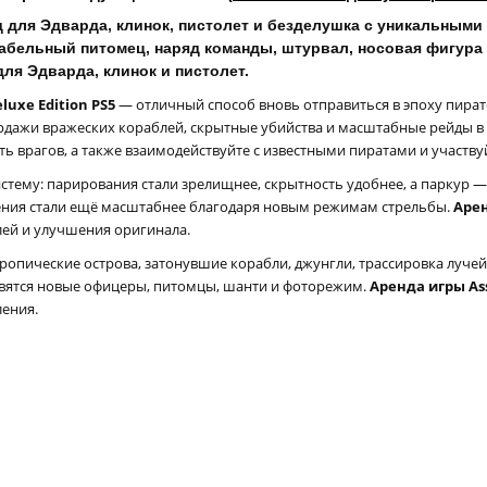
д для Эдварда, клинок, пистолет и безделушка с уникальными
рабельный питомец, наряд команды, штурвал, носовая фигура 
ля Эдварда, клинок и пистолет.
luxe Edition PS5
— отличный способ вновь отправиться в эпоху пират
ордажи вражеских кораблей, скрытные убийства и масштабные рейды 
ь врагов, а также взаимодействуйте с известными пиратами и участву
тему: парирования стали зрелищнее, скрытность удобнее, а паркур 
ения стали ещё масштабнее благодаря новым режимам стрельбы.
Арен
ей и улучшения оригинала.
ропические острова, затонувшие корабли, джунгли, трассировка лучей
явятся новые офицеры, питомцы, шанти и фоторежим.
Аренда игры Assa
ения.