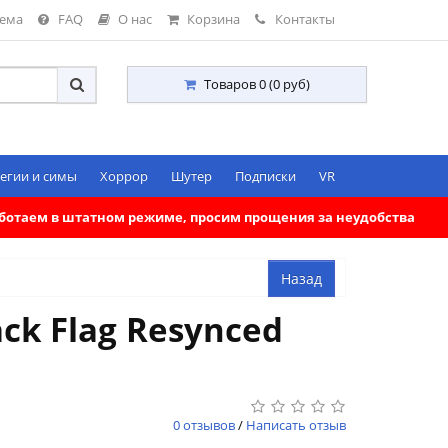
тема
FAQ
О нас
Корзина
Контакты
Товаров 0 (0 руб)
егии и симы
Хоррор
Шутер
Подписки
VR
работаем в штатном режиме, просим прощения за неудобства
ck Flag Resynced
0 отзывов
/
Написать отзыв