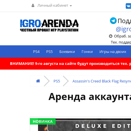
Личный кабинет
Подд
@igr
Обраб. зак
Тех. поддерж
PS4
PS5
Боевики
Гонки
Игры на двоих
ВНИМАНИЕ! 9-го августа на сайте будут производиться тех
PS5
Assassin's Creed Black Flag Resyn
Аренда аккаунта
НОВИНКА