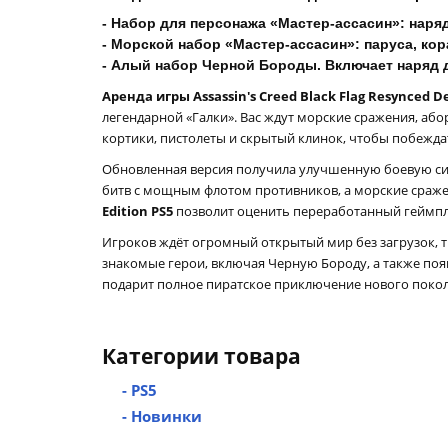
- Набор для персонажа «Мастер-ассасин»: наря
- Морской набор «Мастер-ассасин»: паруса, ко
-
Алый набор Черной Бороды. Включает наряд д
Аренда игры Assassin's Creed Black Flag Resynced De
легендарной «Галки». Вас ждут морские сражения, аб
кортики, пистолеты и скрытый клинок, чтобы побеждат
Обновленная версия получила улучшенную боевую сис
битв с мощным флотом противников, а морские сраж
Edition PS5
позволит оценить переработанный геймпл
Игроков ждёт огромный открытый мир без загрузок, т
знакомые герои, включая Черную Бороду, а также по
подарит полное пиратское приключение нового покол
Категории товара
- PS5
- Новинки