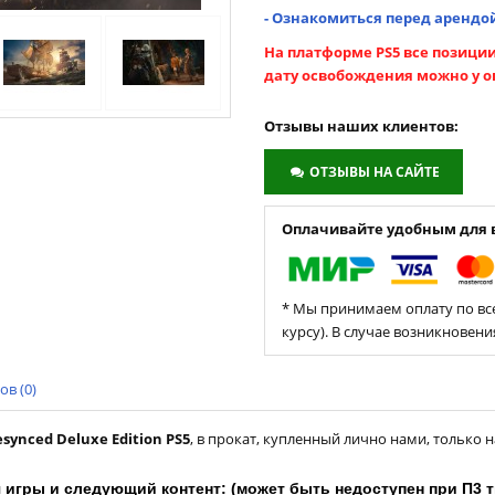
- Ознакомиться перед арендой
На платформе PS5
все позиции
дату освобождения можно у о
Отзывы наших клиентов:
ОТЗЫВЫ НА САЙТЕ
Оплачивайте удобным для в
* Мы принимаем оплату по все
курсу). В случае возникновен
в (0)
esynced Deluxe Edition PS5
, в прокат, купленный лично нами, только н
я игры и следующий контент: (
может быть недоступен при П3 