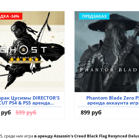
ДКА -34%
ПРЕДЗАКАЗ
рак Цусимы DIRECTOR'S
Phantom Blade Zero P
CUT PS4 & PS5 аренда
аренда аккаунта иг
аккаунта игры
 руб
599 руб
899 руб
, среди них игра
в аренду Assassin's Creed Black Flag Resynced Delux