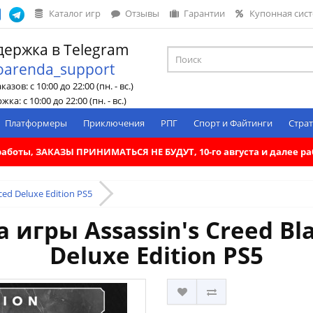
Каталог игр
Отзывы
Гарантии
Купонная сис
ержка в Telegram
oarenda_support
азов: с 10:00 до 22:00 (пн. - вс.)
ка: с 10:00 до 22:00 (пн. - вс.)
Платформеры
Приключения
РПГ
Спорт и Файтинги
Страт
. работы, ЗАКАЗЫ ПРИНИМАТЬСЯ НЕ БУДУТ, 10-го августа и далее 
ced Deluxe Edition PS5
 игры Assassin's Creed Bla
Deluxe Edition PS5