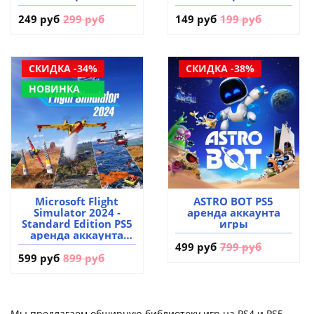
249 руб
299 руб
149 руб
199 руб
СКИДКА -34%
СКИДКА -38%
НОВИНКА
Microsoft Flight
ASTRO BOT PS5
Simulator 2024 -
аренда аккаунта
Standard Edition PS5
игры
аренда аккаунта
игры
499 руб
799 руб
599 руб
899 руб
Мы предлагаем обширную библиотеку игр на PS4 и PS5,