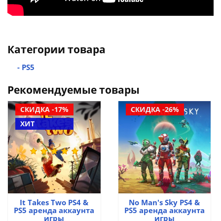
Категории товара
- PS5
Рекомендуемые товары
СКИДКА -17%
СКИДКА -26%
ХИТ
It Takes Two PS4 &
No Man's Sky PS4 &
PS5 аренда аккаунта
PS5 аренда аккаунта
игры
игры