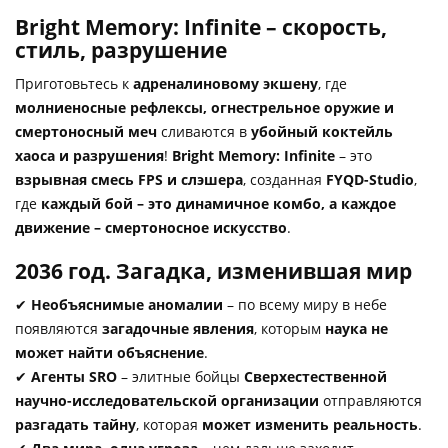
Bright Memory: Infinite – скорость,
стиль, разрушение
Приготовьтесь к
адреналиновому экшену
, где
молниеносные рефлексы, огнестрельное оружие и
смертоносный меч
сливаются в
убойный коктейль
хаоса и разрушения
!
Bright Memory: Infinite
– это
взрывная смесь FPS и слэшера
, созданная
FYQD-Studio
,
где
каждый бой – это динамичное комбо, а каждое
движение – смертоносное искусство
.
2036 год. Загадка, изменившая мир
✔
Необъяснимые аномалии
– по всему миру в небе
появляются
загадочные явления
, которым
наука не
может найти объяснение
.
✔
Агенты SRO
– элитные бойцы
Сверхестественной
научно-исследовательской организации
отправляются
разгадать тайну
, которая
может изменить реальность
.