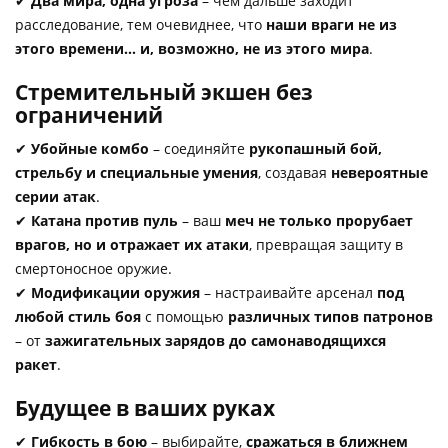
✔
Два мира, одна угроза
– чем дальше заходит
расследование, тем очевиднее, что
наши враги не из
этого времени… и, возможно, не из этого мира
.
Стремительный экшен без
ограничений
✔
Убойные комбо
– соединяйте
рукопашный бой,
стрельбу и специальные умения
, создавая
невероятные
серии атак
.
✔
Катана против пуль
– ваш
меч не только прорубает
врагов, но и отражает их атаки
, превращая защиту в
смертоносное оружие.
✔
Модификации оружия
– настраивайте арсенал
под
любой стиль боя
с помощью
различных типов патронов
– от
зажигательных зарядов до самонаводящихся
ракет
.
Будущее в ваших руках
✔
Гибкость в бою
– выбирайте,
сражаться в ближнем