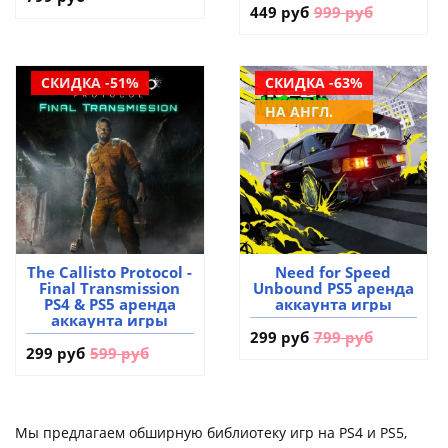
449 руб
999 руб
СКИДКА -51%
СКИДКА -63%
НА АНГЛ.
The Callisto Protocol -
Need for Speed
Final Transmission
Unbound PS5 аренда
PS4 & PS5 аренда
аккаунта игры
аккаунта игры
299 руб
799 руб
299 руб
599 руб
Мы предлагаем обширную библиотеку игр на PS4 и PS5,