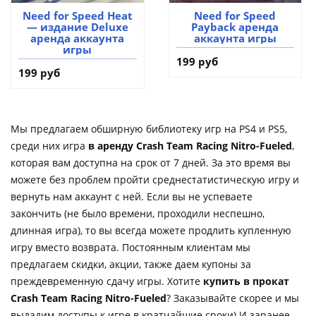
Need for Speed Heat
Need for Speed
— издание Deluxe
Payback аренда
аренда аккаунта
аккаунта игры
игры
199 руб
199 руб
Мы предлагаем обширную библиотеку игр на PS4 и PS5,
среди них игра
в аренду Crash Team Racing Nitro-Fueled
,
которая вам доступна на срок от 7 дней. За это время вы
можете без проблем пройти среднестатистическую игру и
вернуть нам аккаунт с ней. Если вы не успеваете
закончить (не было времени, проходили неспешно,
длинная игра), то вы всегда можете продлить купленную
игру вместо возврата. Постоянным клиентам мы
предлагаем скидки, акции, также даем купоны за
преждевременную сдачу игры. Хотите
купить в прокат
Crash Team Racing Nitro-Fueled
? Заказывайте скорее и мы
выдадим доступы к игре в кратчайшие сроки) И заранее,