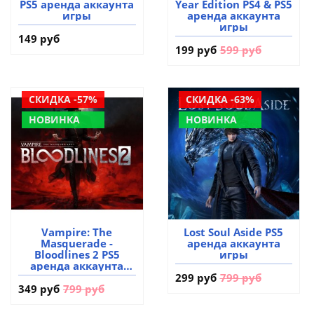
PS5 аренда аккаунта
Year Edition PS4 & PS5
игры
аренда аккаунта
игры
149 руб
199 руб
599 руб
СКИДКА -57%
СКИДКА -63%
НОВИНКА
НОВИНКА
Vampire: The
Lost Soul Aside PS5
Masquerade -
аренда аккаунта
Bloodlines 2 PS5
игры
аренда аккаунта
игры
299 руб
799 руб
349 руб
799 руб