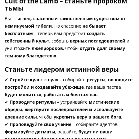
Cult of the Lamb – станьте пророком
тьмы
Вы —
агнец, спасенный таинственным существом от
неминуемой гибели
. Но спасение
не бывает
бесплатным
– теперь вам предстоит
создать
собственный культ
, собрать
верных последователей
и
уничтожить
лжепророков
, чтобы
отдать долг своему
темному благодетелю
.
Станьте лидером истинной веры
✔
Стройте культ с нуля
– собирайте
ресурсы, возводите
постройки и создавайте убежище
, где ваша паства
будет молиться, работать и бояться вас
.
✔
Проводите ритуалы
– устраивайте
мистические
обряды, жертвуйте последователей и используйте
древние силы
, чтобы
укрепить веру в вашего бога
.
✔
Проповедуйте свое учение
– собирайте адептов,
формируйте догматы
, решайте,
будут ли ваши