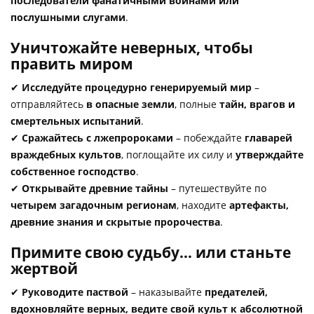
последователи фанатичными воинами или
послушными слугами
.
Уничтожайте неверных, чтобы
править миром
✔
Исследуйте процедурно генерируемый мир
–
отправляйтесь
в опасные земли
, полные
тайн, врагов и
смертельных испытаний
.
✔
Сражайтесь с лжепророками
– побеждайте
главарей
враждебных культов
, поглощайте их силу и
утверждайте
собственное господство
.
✔
Открывайте древние тайны
– путешествуйте по
четырем загадочным регионам
, находите
артефакты,
древние знания и скрытые пророчества
.
Примите свою судьбу… или станьте
жертвой
✔
Руководите паствой
– наказывайте
предателей,
вдохновляйте верных, ведите свой культ к абсолютной