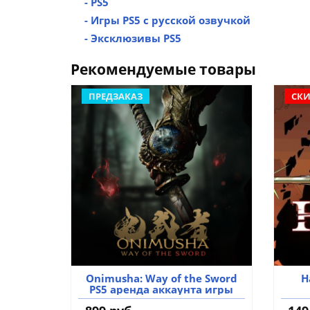
- PS5
- Игры PS5 с русской озвучкой
- Эксклюзивы PS5
Рекомендуемые товары
ПРЕДЗАКАЗ
СКИ
Onimusha: Way of the Sword
H
PS5 аренда аккаунта игры