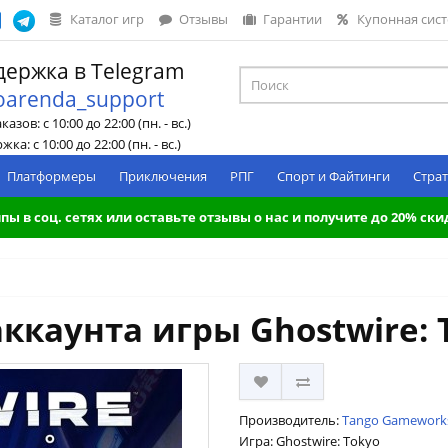
Каталог игр
Отзывы
Гарантии
Купонная сис
ержка в Telegram
oarenda_support
азов: с 10:00 до 22:00 (пн. - вс.)
ка: с 10:00 до 22:00 (пн. - вс.)
Платформеры
Приключения
РПГ
Спорт и Файтинги
Страт
пы в соц. сетях или оставьте отзывы о нас и получите до 20% ски
ккаунта игры Ghostwire: 
Производитель:
Tango Gamework
Игра: Ghostwire: Tokyo