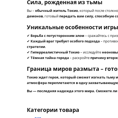
Сила, рожденная из тьмы
Вы –
обычный житель Токио
, который после столк
демонов
, готовый
передать вам силу, способную 
Уникальные особенности игры
✔
Борьба с потусторонним злом
– сражайтесь с при
✔
Каждый враг требует особого подхода
– противо
стратегии
.
✔
Гиперреалистичный Токио
– исследуйте
неоновы
✔
Тёмная тайна города
– раскройте
причину втор
Граница миров размыта – гото
Токио ждет героя, который сможет изгнать тьму и
атмосфера переплетаются в одну захватывающу
Вы — последняя надежда этого мира. Сможете ли 
Категории товара