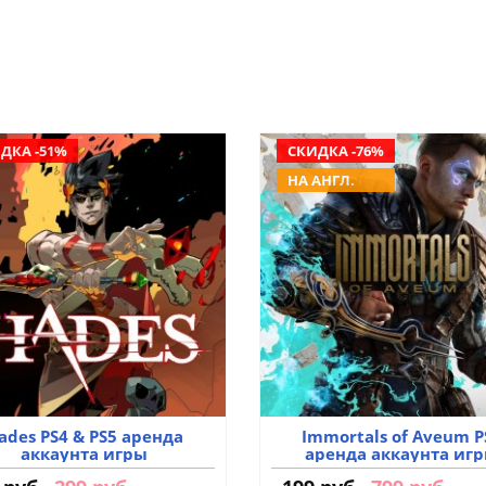
ДКА -51%
СКИДКА -76%
НА АНГЛ.
ades PS4 & PS5 аренда
Immortals of Aveum P
аккаунта игры
аренда аккаунта иг