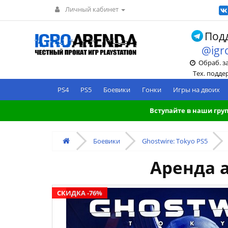
Личный кабинет
Подд
@igr
Обраб. зак
Тех. поддерж
PS4
PS5
Боевики
Гонки
Игры на двоих
Вступайте в наши груп
Боевики
Ghostwire: Tokyo PS5
Аренда а
СКИДКА -76%