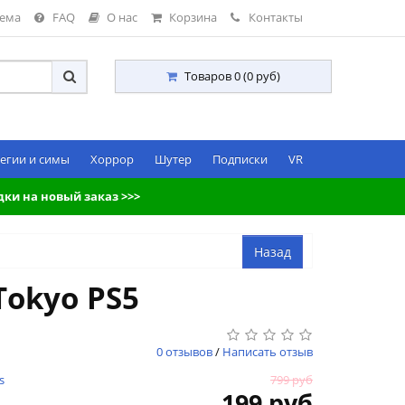
тема
FAQ
О нас
Корзина
Контакты
Товаров 0 (0 руб)
егии и симы
Хоррор
Шутер
Подписки
VR
дки на новый заказ >>>
Tokyo PS5
0 отзывов
/
Написать отзыв
s
799 руб
199 руб