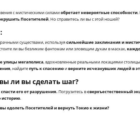
новения с мистическими силами
обретает невероятные способности
.
сокрушить Посетителей
. Но справитесь ли вы с этой ношей?
:
зрачными существами, используя
сильнейшие заклинания и мисти
стоите ли вы безликим фантомам или зловещим духам в масках,
каждо
е улицы мегаполиса
, вдохновленные реальными локациями столицы
жения
, найдите
путь к спасению
и
верните исчезнувших людей в эт
вы ли вы сделать шаг?
 спасти его от разрушения.
Погрузитесь в
сверхъестественный э
ю историю
.
вы одолеть Посетителей и вернуть Токио к жизни?