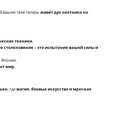
 В вашем теле теперь
живёт дух охотника на
ческие техники
.
е столкновение – это испытание вашей силы и
 Японии.
от мир
.
кшен
, где
магия, боевые искусства и мрачная