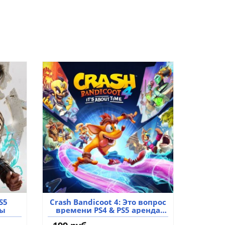
S5
Crash Bandicoot 4: Это вопрос
ры
времени PS4 & PS5 аренда
аккаунта игры