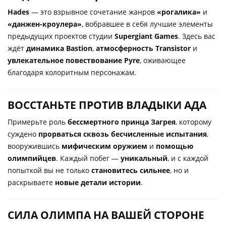
Hades
— это взрывное сочетание жанров
«рогалика»
и
«данжен-кроулера»
, вобравшее в себя лучшие элементы
предыдущих проектов студии
Supergiant Games
. Здесь вас
ждёт
динамика Bastion
,
атмосферность Transistor
и
увлекательное повествование Pyre
, оживающее
благодаря колоритным персонажам.
ВОССТАНЬТЕ ПРОТИВ ВЛАДЫКИ АДА
Примерьте роль
бессмертного принца Загрея
, которому
суждено
прорваться сквозь бесчисленные испытания
,
вооружившись
мифическим оружием
и
помощью
олимпийцев
. Каждый побег —
уникальный
, и с каждой
попыткой вы не только
становитесь сильнее
, но и
раскрываете
новые детали истории
.
СИЛА ОЛИМПА НА ВАШЕЙ СТОРОНЕ