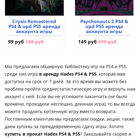
Crysis Remastered
Psychonauts 2 PS4 &
PS4 & upd PS5 аренда
upd PS5 аренда
аккаунта игры
аккаунта игры
99 руб
149 руб
149 руб
599 руб
Мы предлагаем обширную библиотеку игр на PS4 и PS5,
среди них игра
в аренду Hades PS4 & PS5
, которая вам
доступна на срок от 7 дней. За это время вы можете без
проблем пройти среднестатистическую игру и вернуть нам
аккаунт с ней. Если вы не успеваете закончить (не было
времени, проходили неспешно, длинная игра), то вы всегда
можете продлить купленную игру вместо возврата.
Постоянным клиентам мы предлагаем скидки, акции, также
даем купоны за преждевременную сдачу игры. Хотите
купить в прокат Hades PS4 & PS5
? Заказывайте скорее и