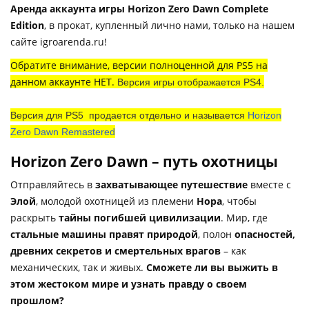
Аренда аккаунта игры Horizon Zero Dawn Complete
Edition
, в прокат, купленный лично нами, только на нашем
сайте igroarenda.ru!
Обратите внимание, версии полноценной для PS5 на
данном аккаунте НЕТ.
Версия игры отображается PS4.
Версия для PS5 продается отдельно и называется
Horizon
Zero Dawn Remastered
Horizon Zero Dawn – путь охотницы
Отправляйтесь в
захватывающее путешествие
вместе с
Элой
, молодой охотницей из племени
Нора
, чтобы
раскрыть
тайны погибшей цивилизации
. Мир, где
стальные машины правят природой
, полон
опасностей,
древних секретов и смертельных врагов
– как
механических, так и живых.
Сможете ли вы выжить в
этом жестоком мире и узнать правду о своем
прошлом?