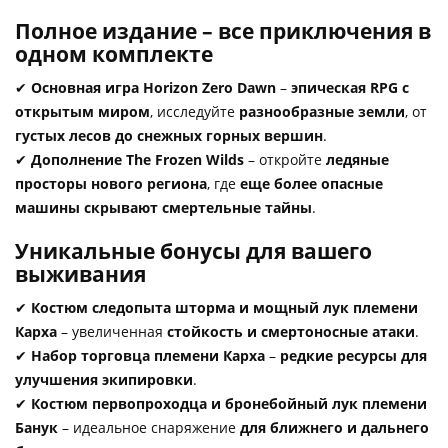
Полное издание – все приключения в
одном комплекте
✔
Основная игра Horizon Zero Dawn
–
эпическая RPG с
открытым миром
, исследуйте
разнообразные земли
, от
густых лесов до снежных горных вершин
.
✔
Дополнение The Frozen Wilds
– откройте
ледяные
просторы нового региона
, где
еще более опасные
машины скрывают смертельные тайны
.
Уникальные бонусы для вашего
выживания
✔
Костюм следопыта шторма и мощный лук племени
Карха
– увеличенная
стойкость и смертоносные атаки
.
✔
Набор торговца племени Карха
–
редкие ресурсы для
улучшения экипировки
.
✔
Костюм первопроходца и бронебойный лук племени
Банук
– идеальное снаряжение
для ближнего и дальнего