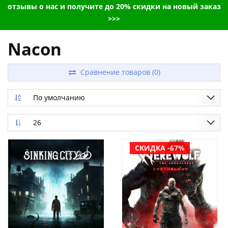
отзывы о нас и получите до 20% скидки на новый заказ
>>>
Nacon
Сравнение товаров (0)
По умолчанию
26
СКИДКА -67%