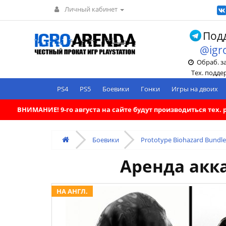
Личный кабинет
Подд
@igr
Обраб. зак
Тех. поддерж
PS4
PS5
Боевики
Гонки
Игры на двоих
ВНИМАНИЕ! 9-го августа на сайте будут производиться тех
Боевики
Prototype Biohazard Bundle
Аренда акка
НА АНГЛ.