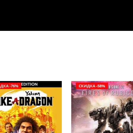
ДКА -76%
СКИДКА -58%