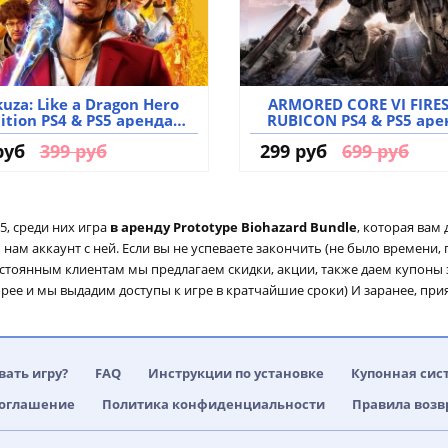
uza: Like a Dragon Hero
ARMORED CORE VI FIRES
ition PS4 & PS5 аренда
RUBICON PS4 & PS5 аре
аккаунта игры
аккаунта игры
руб
399 руб
299 руб
699 руб
, среди них игра
в аренду Prototype Biohazard Bundle
, которая вам 
ам аккаунт с ней. Если вы не успеваете закончить (не было времени, 
остоянным клиентам мы предлагаем скидки, акции, также даем купоны
орее и мы выдадим доступы к игре в кратчайшие сроки) И заранее, при
вать игру?
FAQ
Инструкции по установке
Купонная сис
соглашение
Политика конфиденциальности
Правила возв