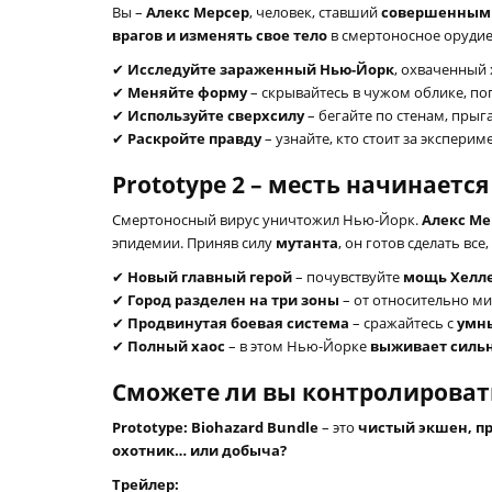
Вы –
Алекс Мерсер
, человек, ставший
совершенным
врагов и изменять свое тело
в смертоносное орудие
✔
Исследуйте зараженный Нью-Йорк
, охваченный
✔
Меняйте форму
– скрывайтесь в чужом облике, по
✔
Используйте сверхсилу
– бегайте по стенам, прыга
✔
Раскройте правду
– узнайте, кто стоит за эксперим
Prototype 2 – месть начинается
Смертоносный вирус уничтожил Нью-Йорк.
Алекс Ме
эпидемии. Приняв силу
мутанта
, он готов сделать вс
✔
Новый главный герой
– почувствуйте
мощь Хелл
✔
Город разделен на три зоны
– от относительно м
✔
Продвинутая боевая система
– сражайтесь с
умн
✔
Полный хаос
– в этом Нью-Йорке
выживает силь
Сможете ли вы контролироват
Prototype: Biohazard Bundle
– это
чистый экшен, пр
охотник… или добыча?
Трейлер: