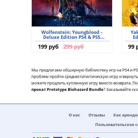
Wolfenstein: Youngblood -
Yak
Deluxe Edition PS4 & PS5
Ed
аренда аккаунта игры
199 руб
299 руб
99 
Мы предлагаем обширную библиотеку игр на PS4 и PS5
проблем пройти среднестатистическую игру и вернуть н
можете продлить купленную игру вместо возврата. П
прокат Prototype Biohazard Bundle
? Заказывайте ск
О нас
Отзывы
Как арендо
Пользовательское 