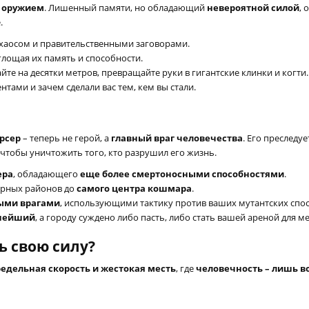
 оружием
. Лишенный памяти, но обладающий
невероятной силой
, 
.
 хаосом и правительственными заговорами.
глощая их память и способности.
йте на десятки метров, превращайте руки в гигантские клинки и когти.
ентами и зачем сделали вас тем, кем вы стали.
рсер
– теперь не герой, а
главный враг человечества
. Его преследу
е, чтобы уничтожить того, кто разрушил его жизнь.
ера
, обладающего
еще более смертоносными способностями
.
ирных районов до
самого центра кошмара
.
ыми врагами
, использующими тактику против ваших мутантских спо
нейший
, а городу суждено либо пасть, либо стать вашей ареной для ме
ь свою силу?
едельная скорость и жестокая месть
, где
человечность – лишь в