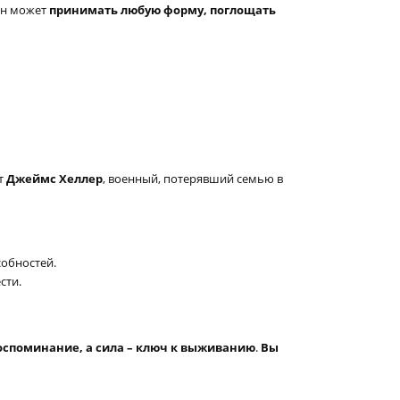
он может
принимать любую форму, поглощать
ет
Джеймс Хеллер
, военный, потерявший семью в
собностей.
сти.
оспоминание, а сила – ключ к выживанию
.
Вы