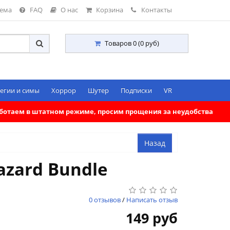
тема
FAQ
О нас
Корзина
Контакты
Товаров 0 (0 руб)
егии и симы
Хоррор
Шутер
Подписки
VR
работаем в штатном режиме, просим прощения за неудобства
azard Bundle
0 отзывов
/
Написать отзыв
149 руб