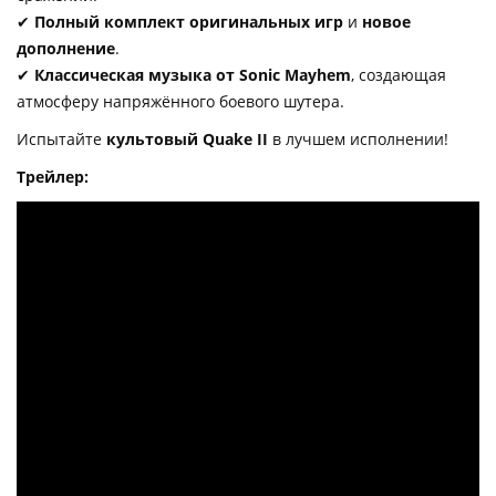
✔
Полный комплект оригинальных игр
и
новое
дополнение
.
✔
Классическая музыка от Sonic Mayhem
, создающая
атмосферу напряжённого боевого шутера.
Испытайте
культовый Quake II
в лучшем исполнении!
Трейлер: