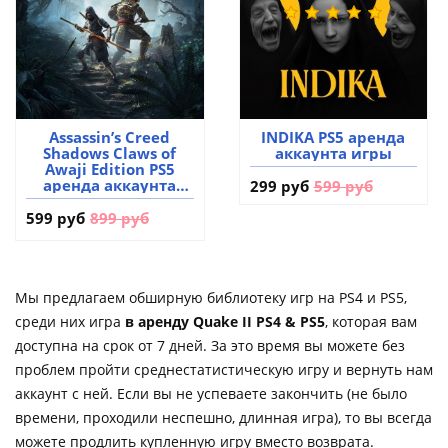
Assassin’s Creed
INDIKA PS5 аренда
Shadows Claws of
аккаунта игры
Awaji Edition PS5
аренда аккаунта
299 руб
599 руб
игры
599 руб
899 руб
Мы предлагаем обширную библиотеку игр на PS4 и PS5,
среди них игра
в аренду Quake II PS4 & PS5
, которая вам
доступна на срок от 7 дней. За это время вы можете без
проблем пройти среднестатистическую игру и вернуть нам
аккаунт с ней. Если вы не успеваете закончить (не было
времени, проходили неспешно, длинная игра), то вы всегда
можете продлить купленную игру вместо возврата.