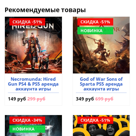
Рекомендуемые товары
СКИДКА -51%
СКИДКА -51%
НОВИНКА
Necromunda: Hired
God of War Sons of
Gun PS4 & PS5 аренда
Sparta PS5 аренда
аккаунта игры
аккаунта игры
149 руб
299 руб
349 руб
699 руб
СКИДКА -34%
СКИДКА -51%
НОВИНКА