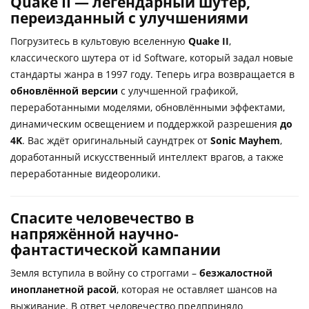
Quake II — легендарный шутер,
переизданный с улучшениями
Погрузитесь в культовую вселенную
Quake II
,
классического шутера от id Software, который задал новые
стандарты жанра в 1997 году. Теперь игра возвращается в
обновлённой версии
с улучшенной графикой,
переработанными моделями, обновлёнными эффектами,
динамическим освещением и поддержкой разрешения
до
4K
. Вас ждёт оригинальный саундтрек от
Sonic Mayhem
,
доработанный искусственный интеллект врагов, а также
переработанные видеоролики.
Спасите человечество в
напряжённой научно-
фантастической кампании
Земля вступила в войну со строггами –
безжалостной
инопланетной расой
, которая не оставляет шансов на
выживание. В ответ человечество предприняло