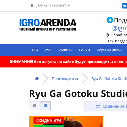
Личный кабинет
Подд
@igr
Обраб. зак
Тех. поддерж
PS4
PS5
Боевики
Гонки
Игры на двоих
ВНИМАНИЕ! 9-го августа на сайте будут производиться тех
Производитель
Ryu Ga Gotoku Stud
Ryu Ga Gotoku Studi
Сравнение т
СКИДКА -67%