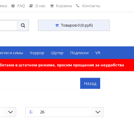
тема
FAQ
О нас
Корзина
Контакты
Товаров 0 (0 руб)
егии и симы
Хоррор
Шутер
Подписки
VR
работаем в штатном режиме, просим прощения за неудобства
26