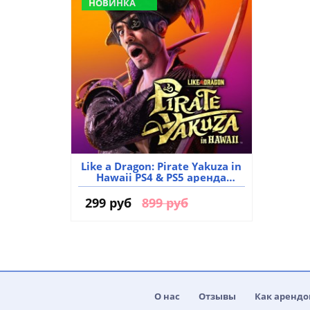
НОВИНКА
Like a Dragon: Pirate Yakuza in
Hawaii PS4 & PS5 аренда
аккаунта игры
299 руб
899 руб
О нас
Отзывы
Как арендо