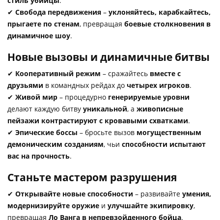
стиль убийцы
.
✔
Свобода передвижения
–
уклоняйтесь, карабкайтесь,
прыгаете по стенам
, превращая
боевые столкновения в
динамичное шоу
.
Новые вызовы и динамичные битвы
✔
Кооперативный режим
– сражайтесь
вместе с
друзьями
в командных рейдах до
четырех игроков
.
✔
Живой мир
– процедурно
генерируемые уровни
делают каждую битву
уникальной
, а
живописные
пейзажи контрастируют с кровавыми схватками
.
✔
Эпические боссы
– бросьте вызов
могущественным
демоническим созданиям
, чьи
способности испытают
вас на прочность
.
Станьте мастером разрушения
✔
Открывайте новые способности
– развивайте
умения,
модернизируйте оружие
и
улучшайте экипировку
,
превращая
Ло Ванга в непревзойденного бойца
.