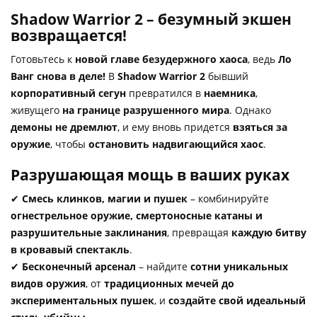
Shadow Warrior 2 – безумный экшен
возвращается!
Готовьтесь к
новой главе безудержного хаоса
, ведь
Ло
Ванг снова в деле!
В
Shadow Warrior 2
бывший
корпоративный сегун
превратился в
наемника
,
живущего
на границе разрушенного мира
. Однако
демоны не дремлют
, и ему вновь придется
взяться за
оружие
, чтобы
остановить надвигающийся хаос
.
Разрушающая мощь в ваших руках
✔
Смесь клинков, магии и пушек
– комбинируйте
огнестрельное оружие, смертоносные катаны и
разрушительные заклинания
, превращая
каждую битву
в кровавый спектакль
.
✔
Бесконечный арсенал
– найдите
сотни уникальных
видов оружия
, от
традиционных мечей до
экспериментальных пушек
, и
создайте свой идеальный