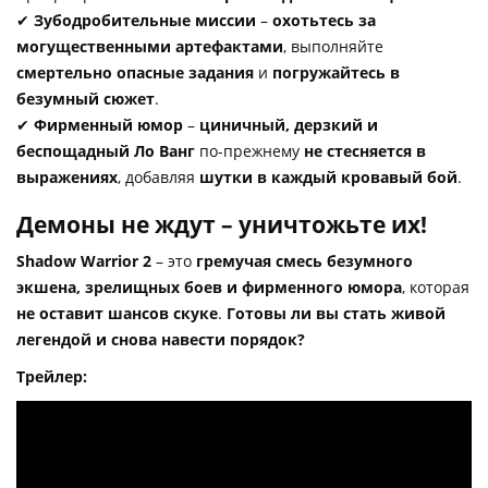
✔
Зубодробительные миссии
–
охотьтесь за
могущественными артефактами
, выполняйте
смертельно опасные задания
и
погружайтесь в
безумный сюжет
.
✔
Фирменный юмор
–
циничный, дерзкий и
беспощадный Ло Ванг
по-прежнему
не стесняется в
выражениях
, добавляя
шутки в каждый кровавый бой
.
Демоны не ждут – уничтожьте их!
Shadow Warrior 2
– это
гремучая смесь безумного
экшена, зрелищных боев и фирменного юмора
, которая
не оставит шансов скуке
.
Готовы ли вы стать живой
легендой и снова навести порядок?
Трейлер: