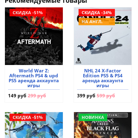
Рекомендуемые товары
СКИДКА -51%
СКИДКА -34%
НА АНГЛ.
World War Z:
NHL 24 X-Factor
Aftermath PS4 & upd
Edition PS5 & PS4
PS5 аренда аккаунта
аренда аккаунта
игры
игры
149 руб
299 руб
399 руб
599 руб
СКИДКА -51%
НОВИНКА