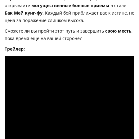
открывайте
могущественные боевые приемы
в стиле
Бак Мей кунг-фу
. Каждый бой приближает вас к истине, но
цена за поражение слишком высока.
Сможете ли вы пройти этот путь и завершить
свою месть
,
пока время еще на вашей стороне?
Трейлер: