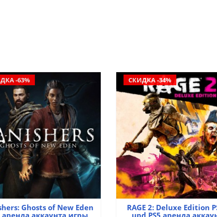
ДКА -63%
СКИДКА -34%
shers: Ghosts of New Eden
RAGE 2: Deluxe Edition P
 аренда аккаунта игры
upd PS5 аренда аккау