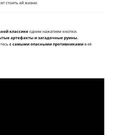
ет стоить ей жизни.
ной классике
одним нажатием кнопки.
рытые артефакты и загадочные руины
.
итесь
с самыми опасными противниками
в её