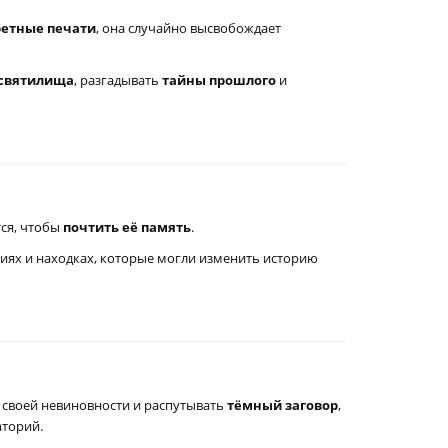
ретные печати
, она случайно высвобождает
 святилища
, разгадывать
тайны прошлого
и
тся, чтобы
почтить её память
.
циях и находках, которые могли изменить историю
а своей невиновности и распутывать
тёмный заговор
,
аторий.