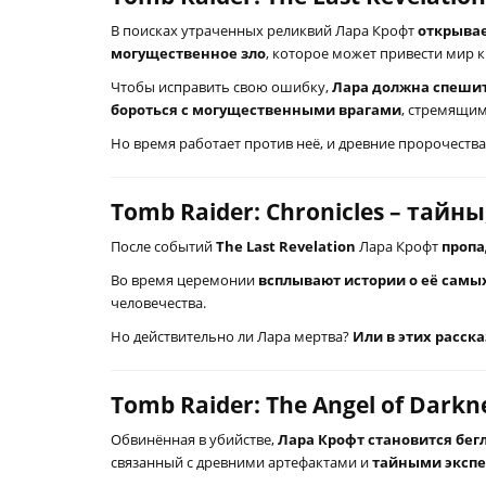
В поисках утраченных реликвий Лара Крофт
открывае
могущественное зло
, которое может привести мир к
Чтобы исправить свою ошибку,
Лара должна спеши
бороться с могущественными врагами
, стремящим
Но время работает против неё, и древние пророчеств
Tomb Raider: Chronicles – тайн
После событий
The Last Revelation
Лара Крофт
пропа
Во время церемонии
всплывают истории о её самы
человечества.
Но действительно ли Лара мертва?
Или в этих расска
Tomb Raider: The Angel of Darkn
Обвинённая в убийстве,
Лара Крофт становится бег
связанный с древними артефактами и
тайными эксп