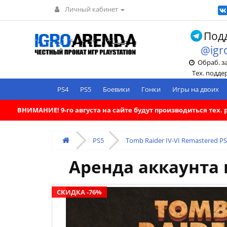
Личный кабинет
Подд
@igr
Обраб. зак
Тех. поддерж
PS4
PS5
Боевики
Гонки
Игры на двоих
ВНИМАНИЕ! 9-го августа на сайте будут производиться тех
PS5
Tomb Raider IV-VI Remastered PS
Аренда аккаунта и
СКИДКА -76%