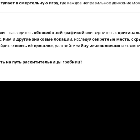
ступает в смертельную игру
, где каждое неправильное движение мож
ми
– насладитесь
обновлённой графикой
или вернитесь к
оригиналь
, Рим и другие знаковые локации
, исследуя
секретные места, ск
ойдите
сквозь её прошлое
, раскройте
тайну исчезновения
и столкн
ить на путь расхитительницы гробниц?