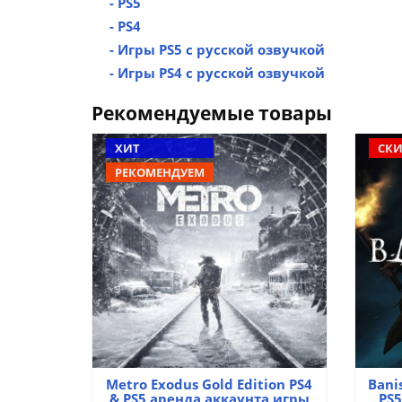
- PS5
- PS4
- Игры PS5 с русской озвучкой
- Игры PS4 с русской озвучкой
Рекомендуемые товары
ХИТ
СКИ
РЕКОМЕНДУЕМ
Metro Exodus Gold Edition PS4
Bani
& PS5 аренда аккаунта игры
PS5