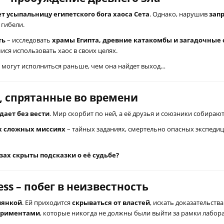
т усыпальницу египетского бога хаоса Сета
. Однако, нарушив
зап
 гибели.
ть
– исследовать
храмы Египта, древние катакомбы и загадочные
ися использовать хаос в своих целях.
а могут исполниться раньше, чем она найдет выход…
ы, спрятанные во времени
дает без вести
. Мир скорбит по ней, а её друзья и союзники собираю
х сложных миссиях
– тайных заданиях, смертельно опасных экспеди
зах скрыты подсказки о её судьбе?
ess – побег в неизвестность
лянкой
. Ей приходится
скрываться от властей
, искать доказательств
ериментами
, которые никогда не должны были выйти за рамки лабор