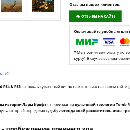
Отзывы наших клиентов:
ОТЗЫВЫ НА САЙТЕ
Оплачивайте удобным для в
* Мы принимаем оплату по все
курсу). В случае возникновен
в (0)
d PS4 & PS5
, в прокат, купленный лично нами, только на нашем сайте ig
вы истории Лары Крофт
в переиздании
культовой трилогии Tomb R
 путь, который определил судьбу
легендарной расхитительницы гр
on – пробуждение древнего зла