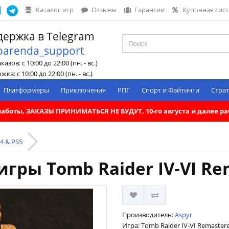
Каталог игр
Отзывы
Гарантии
Купонная сис
ержка в Telegram
oarenda_support
азов: с 10:00 до 22:00 (пн. - вс.)
ка: с 10:00 до 22:00 (пн. - вс.)
Платформеры
Приключения
РПГ
Спорт и Файтинги
Страт
. работы, ЗАКАЗЫ ПРИНИМАТЬСЯ НЕ БУДУТ, 10-го августа и далее 
4 & PS5
гры Tomb Raider IV-VI Re
Производитель:
Aspyr
Игра: Tomb Raider IV-VI Remaster