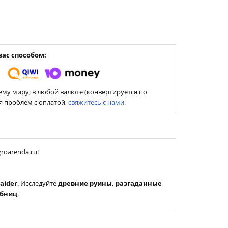
ас способом:
му миру, в любой валюте (конвертируется по
ия проблем с оплатой,
свяжитесь с нами.
roarenda.ru!
aider
. Исследуйте
древние руины, разгаданные
обниц
.