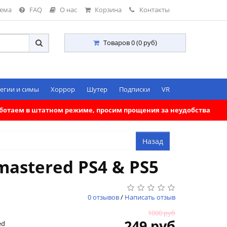
тема
FAQ
О нас
Корзина
Контакты
Товаров 0 (0 руб)
егии и симы
Хоррор
Шутер
Подписки
VR
работаем в штатном режиме, просим прощения за неудобства
mastered PS4 & PS5
0 отзывов
/
Написать отзыв
1000 руб
249 руб
ed