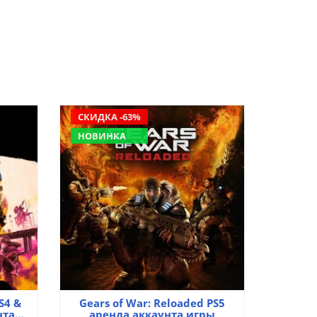
СКИДКА -63%
НОВИНКА
S4 &
Gears of War: Reloaded PS5
нта
аренда аккаунта игры