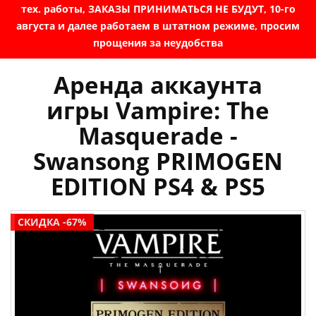
тех. работы, ЗАКАЗЫ ПРИНИМАТЬСЯ НЕ БУДУТ, 10-го
августа и далее работаем в штатном режиме, просим
прощения за неудобства
Аренда аккаунта
игры Vampire: The
Masquerade -
Swansong PRIMOGEN
EDITION PS4 & PS5
СКИДКА -67%