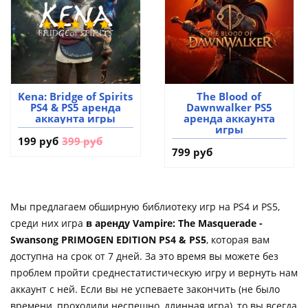
Kena: Bridge of Spirits
The Blood of
PS4 & PS5 аренда
Dawnwalker PS5
аккаунта игры
аренда аккаунта
игры
199 руб
399 руб
799 руб
Мы предлагаем обширную библиотеку игр на PS4 и PS5,
среди них игра
в аренду Vampire: The Masquerade -
Swansong PRIMOGEN EDITION PS4 & PS5
, которая вам
доступна на срок от 7 дней. За это время вы можете без
проблем пройти среднестатистическую игру и вернуть нам
аккаунт с ней. Если вы не успеваете закончить (не было
времени, проходили неспешно, длинная игра), то вы всегда