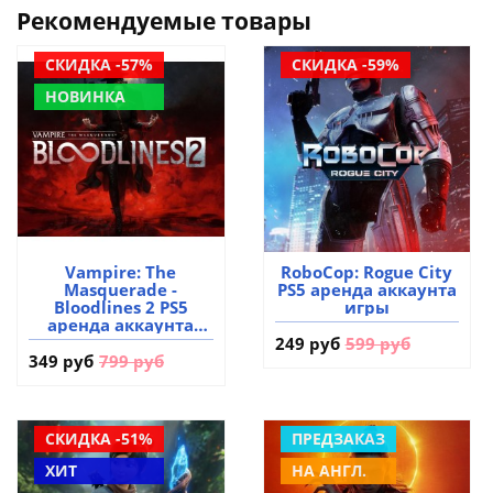
Рекомендуемые товары
СКИДКА -57%
СКИДКА -59%
НОВИНКА
Vampire: The
RoboCop: Rogue City
Masquerade -
PS5 аренда аккаунта
Bloodlines 2 PS5
игры
аренда аккаунта
игры
249 руб
599 руб
349 руб
799 руб
СКИДКА -51%
ПРЕДЗАКАЗ
ХИТ
НА АНГЛ.