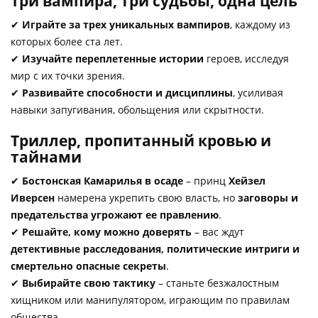
Три вампира, три судьбы, одна цель
✔
Играйте за трех уникальных вампиров
, каждому из
которых более ста лет.
✔
Изучайте переплетенные истории
героев, исследуя
мир с их точки зрения.
✔
Развивайте способности и дисциплины
, усиливая
навыки запугивания, обольщения или скрытности.
Триллер, пропитанный кровью и
тайнами
✔
Бостонская Камарилья в осаде
– принц
Хейзел
Иверсен
намерена укрепить свою власть, но
заговоры и
предательства угрожают ее правлению
.
✔
Решайте, кому можно доверять
– вас ждут
детективные расследования, политические интриги и
смертельно опасные секреты
.
✔
Выбирайте свою тактику
– станьте безжалостным
хищником или манипулятором, играющим по правилам
общества.