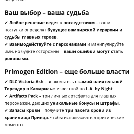
Ваш выбор – ваша судьба
✔
Любое решение ведет к последствиям
– ваши
поступки определят
будущее вампирской иерархии и
судьбы главных героев
.
✔
Взаимодействуйте с персонажами
и манипулируйте
ими, но будьте осторожны –
ваши ошибки могут стать
роковыми
.
Primogen Edition – еще больше власти
✔
DLC Victoria Ash
– знакомьтесь с
самой влиятельной
Тореадор в Камарилье
, известной по
L.A. by Night
.
✔
Artifacts Pack
– три личных артефакта для главных
персонажей, дающих
уникальные бонусы и штрафы
.
✔
Запасы крови
– получите
три пакета крови из
хранилища Принца
, чтобы использовать в критические
моменты.