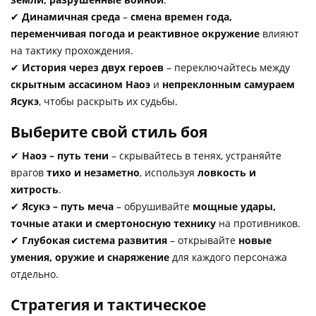
✔
Динамичная среда
–
смена времен года,
переменчивая погода и реактивное окружение
влияют
на тактику прохождения.
✔
История через двух героев
– переключайтесь между
скрытным ассасином Наоэ
и
непреклонным самураем
Ясукэ
, чтобы раскрыть их судьбы.
Выберите свой стиль боя
✔
Наоэ – путь тени
– скрывайтесь в тенях, устраняйте
врагов
тихо и незаметно
, используя
ловкость и
хитрость
.
✔
Ясукэ – путь меча
– обрушивайте
мощные удары,
точные атаки и смертоносную технику
на противников.
✔
Глубокая система развития
– открывайте
новые
умения, оружие и снаряжение
для каждого персонажа
отдельно.
Стратегия и тактическое