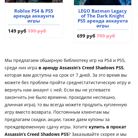
Roblox PS4 & PS5
LEGO Batman Legacy
аренда аккаунта
of The Dark Knight
игры
PS5 аренда аккаунта
игры
149 руб
199 руб
699 руб
799 руб
Мы предлагаем обширную библиотеку игр на PS4 и PS5,
среди них игра
в аренду Assassin’s Creed Shadows PS5
,
которая вам доступна на срок от 7 дней. За это время вы
можете без проблем пройти среднестатистическую игру и
вернуть нам аккаунт с ней. Если вы не успеваете
закончить (не было времени, проходили неспешно,
длинная игра), то вы всегда можете продлить купленную
игру вместо возврата. Постоянным клиентам мы
предлагаем скидки, акции, также даем купоны за
преждевременную сдачу игры. Хотите
купить в прокат
Assassin’s Creed Shadows PS5
? Заказывайте скорее и мы