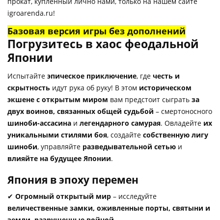
прокат, купленный лично нами, только на нашем сайте
igroarenda.ru!
Базовая версия игры без дополнений
Погрузитесь в хаос феодальной
Японии
Испытайте
эпическое приключение
, где
честь и
скрытность
идут рука об руку! В этом
историческом
экшене с открытым миром
вам предстоит сыграть
за
двух воинов, связанных общей судьбой
– смертоносного
шиноби-ассасина
и
легендарного самурая
. Овладейте
их
уникальными стилями боя
, создайте
собственную лигу
шиноби
, управляйте
разведывательной сетью
и
влияйте на будущее Японии
.
Япония в эпоху перемен
✔
Огромный открытый мир
– исследуйте
величественные замки, оживленные порты, святыни и
земли, разрушенные войной
.