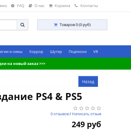
тема
FAQ
О нас
Корзина
Контакты
Товаров 0 (0 руб)
егии и симы
Хоррор
Шутер
Подписки
VR
дки на новый заказ >>>
здание PS4 & PS5
0 отзывов
/
Написать отзыв
249 руб