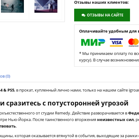
Отзывы наших клиентов:
ОТЗЫВЫ НА САЙТЕ
Оплачивайте удобным для в
* Мы принимаем оплату по все
курсу). В случае возникновен
в (0)
4 & PS5
, в прокат, купленный лично нами, только на нашем сайте igroar
 и сразитесь с потусторонней угрозой
рхъестественного от студии Remedy. Действие разворачивается в
Феде
нтре Нью-Йорка. После таинственного вторжения
неизвестных сил
, 
твовать
.
нщины, которая оказывается втянутой в события, выходящие за рамки 