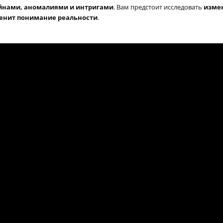
айнами, аномалиями и интригами
. Вам предстоит исследовать
изме
енит понимание реальности
.