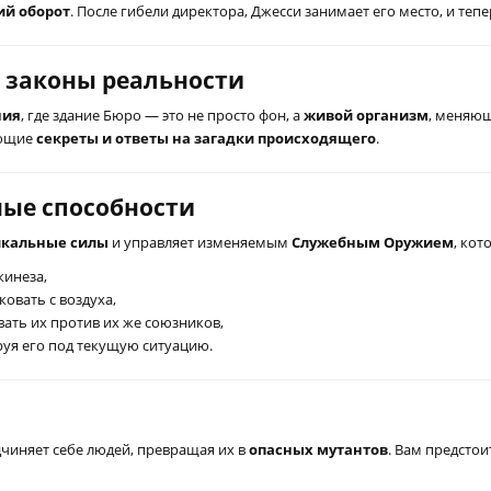
ий оборот
. После гибели директора, Джесси занимает его место, и теп
 законы реальности
ния
, где здание Бюро — это не просто фон, а
живой организм
, меняющ
ающие
секреты и ответы на загадки происходящего
.
ные способности
икальные силы
и управляет изменяемым
Служебным Оружием
, ко
инеза,
ковать с воздуха,
ать их против их же союзников,
руя его под текущую ситуацию.
дчиняет себе людей, превращая их в
опасных мутантов
. Вам предстои