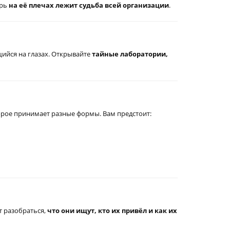
ерь
на её плечах лежит судьба всей организации
.
ийся на глазах. Открывайте
тайные лаборатории,
торое принимает разные формы. Вам предстоит:
т разобраться,
что они ищут, кто их привёл и как их