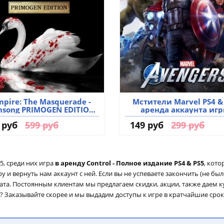
pire: The Masquerade -
Мстители Marvel PS4 &
nsong PRIMOGEN EDITION
аренда аккаунта иг
 & PS5 аренда аккаунта
 руб
599 руб
149 руб
299 руб
игры
, среди них игра
в аренду Control - Полное издание PS4 & PS5
, кото
 и вернуть нам аккаунт с ней. Если вы не успеваете закончить (не бы
ата. Постоянным клиентам мы предлагаем скидки, акции, также даем 
? Заказывайте скорее и мы выдадим доступы к игре в кратчайшие срок