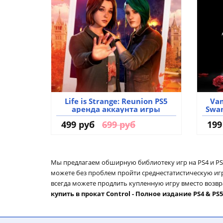
Life is Strange: Reunion PS5
Vam
аренда аккаунта игры
Swa
PS4
499 руб
699 руб
199
Мы предлагаем обширную библиотеку игр на PS4 и PS5
можете без проблем пройти среднестатистическую игру
всегда можете продлить купленную игру вместо возвр
купить в прокат Control - Полное издание PS4 & PS5