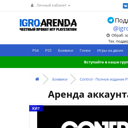
Личный кабинет
Подд
@igr
Обраб. зак
Тех. поддерж
PS4
PS5
Боевики
Гонки
Игры на двоих
Вступайте в наши груп
Боевики
Control - Полное издание P
Аренда аккаунта
ХИТ