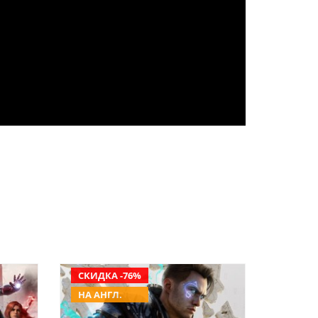
СКИДКА -76%
НА АНГЛ.