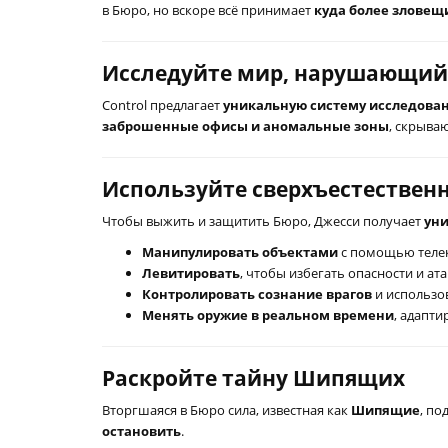
в Бюро, но вскоре всё принимает
куда более зловещ
Исследуйте мир, нарушающий
Control предлагает
уникальную систему исследова
заброшенные офисы и аномальные зоны
, скрыв
Используйте сверхъестествен
Чтобы выжить и защитить Бюро, Джесси получает
ун
Манипулировать объектами
с помощью телек
Левитировать
, чтобы избегать опасности и ата
Контролировать сознание врагов
и использов
Менять оружие в реальном времени
, адапти
Раскройте тайну Шипящих
Вторгшаяся в Бюро сила, известная как
Шипящие
, по
остановить
.