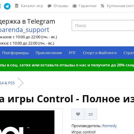
Каталог игр
Отзывы
Гарантии
Купонная сис
ержка в Telegram
oarenda_support
азов: с 10:00 до 22:00 (пн. - вс.)
ка: с 10:00 до 22:00 (пн. - вс.)
Платформеры
Приключения
РПГ
Спорт и Файтинги
Страт
пы в соц. сетях или оставьте отзывы о нас и получите до 20% ски
S4 & PS5
 игры Control - Полное и
Производитель:
Remedy
Игра: control