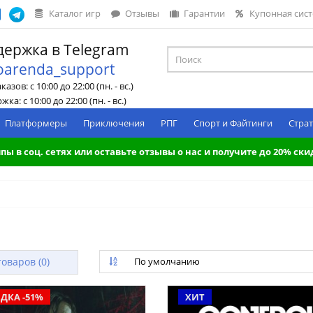
Каталог игр
Отзывы
Гарантии
Купонная сис
ержка в Telegram
oarenda_support
азов: с 10:00 до 22:00 (пн. - вс.)
ка: с 10:00 до 22:00 (пн. - вс.)
Платформеры
Приключения
РПГ
Спорт и Файтинги
Страт
пы в соц. сетях или оставьте отзывы о нас и получите до 20% ски
оваров (0)
По умолчанию
ДКА -51%
ХИТ