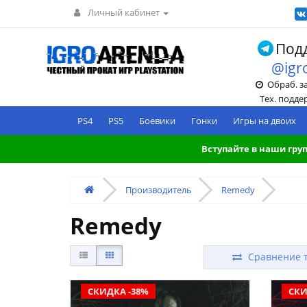
Личный кабинет
Подд
@igr
Обраб. зак
Тех. поддерж
PS4
PS5
Боевики
Гонки
Игры на двоих
Вступайте в наши груп
Производитель
Remedy
Remedy
Сравнение т
СКИДКА -38%
СКИ