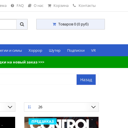
тема
FAQ
О нас
Корзина
Контакты
Товаров 0 (0 руб)
егии и симы
Хоррор
Шутер
Подписки
VR
дки на новый заказ >>>
26
ПРЕДЗАКАЗ