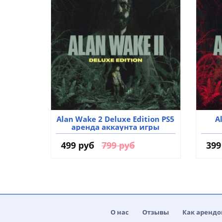
Alan Wake 2 Deluxe Edition PS5
A
аренда аккаунта игры
499 руб
799 руб
399
О нас
Отзывы
Как арендо