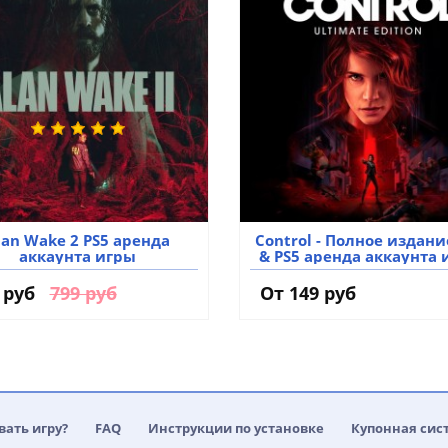
lan Wake 2 PS5 аренда
Control - Полное издани
аккаунта игры
& PS5 аренда аккаунта 
 руб
799 руб
От 149 руб
вать игру?
FAQ
Инструкции по установке
Купонная сис