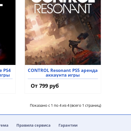
е PS4
CONTROL Resonant PS5 аренда
игры
аккаунта игры
От 799 руб
Показано с 1 по 4 из 4 (всего 1 страниц)
тема
Правила сервиса
Гарантии