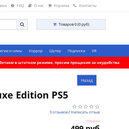
тема
FAQ
О нас
Корзина
Контакты
Товаров 0 (0 руб)
егии и симы
Хоррор
Шутер
Подписки
VR
работаем в штатном режиме, просим прощения за неудобства
xe Edition PS5
0 отзывов
/
Написать отзыв
799 руб
499 руб