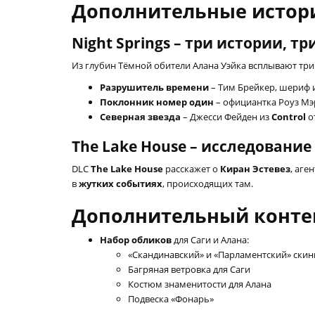
Дополнительные истор
Night Springs – три истории, т
Из глубин Тёмной обители Алана Уэйка всплывают три
Разрушитель времени
– Тим Брейкер, шериф 
Поклонник номер один
– официантка Роуз Мэ
Северная звезда
– Джесси Фейден из
Control
о
The Lake House – исследовани
DLC
The Lake House
расскажет о
Киран Эстевез
, аге
в
жутких событиях
, происходящих там.
Дополнительный конте
Набор обликов
для Саги и Алана:
«Скандинавский» и «Парламентский» скин
Багряная ветровка для Саги
Костюм знаменитости для Алана
Подвеска «Фонарь»