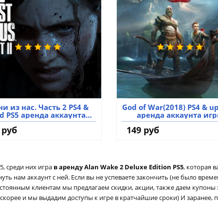
и из нас. Часть 2 PS4 &
God of War(2018) PS4 & u
d PS5 аренда аккаунта
аренда аккаунта иг
игры
 руб
149 руб
, среди них игра
в аренду Alan Wake 2 Deluxe Edition PS5
, которая в
ть нам аккаунт с ней. Если вы не успеваете закончить (не было време
остоянным клиентам мы предлагаем скидки, акции, также даем купоны
 скорее и мы выдадим доступы к игре в кратчайшие сроки) И заранее, 