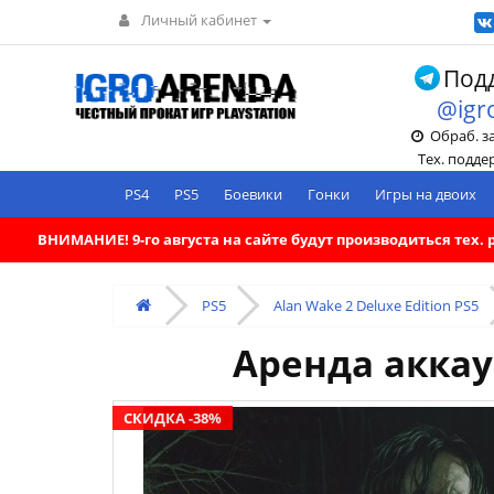
Личный кабинет
Подд
@igr
Обраб. зак
Тех. поддерж
PS4
PS5
Боевики
Гонки
Игры на двоих
ВНИМАНИЕ! 9-го августа на сайте будут производиться тех
PS5
Alan Wake 2 Deluxe Edition PS5
Аренда аккаун
СКИДКА -38%