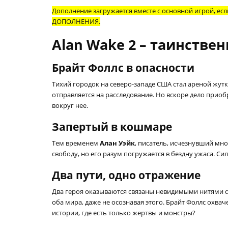
Дополнение загружается вместе с основной игрой, если
ДОПОЛНЕНИЯ.
Alan Wake 2 – таинстве
Брайт Фоллс в опасности
Тихий городок на северо-западе США стал ареной жут
отправляется на расследование. Но вскоре дело прио
вокруг нее.
Запертый в кошмаре
Тем временем
Алан Уэйк
, писатель, исчезнувший мно
свободу, но его разум погружается в бездну ужаса. Си
Два пути, одно отражение
Два героя оказываются связаны невидимыми нитями 
оба мира, даже не осознавая этого. Брайт Фоллс охва
истории, где есть только жертвы и монстры?