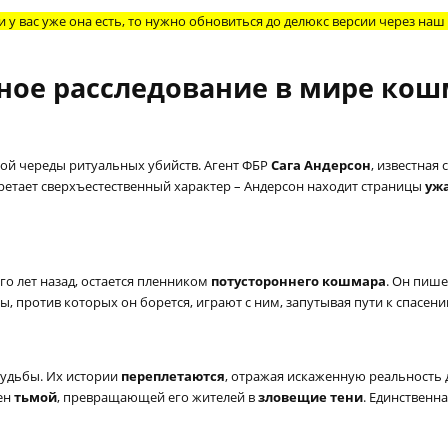
 у вас уже она есть, то нужно обновиться до делюкс версии через наш
нное расследование в мире ко
кой череды ритуальных убийств. Агент ФБР
Сага Андерсон
, известная
бретает сверхъестественный характер – Андерсон находит страницы
уж
го лет назад, остается пленником
потустороннего кошмара
. Он пише
лы, против которых он борется, играют с ним, запутывая пути к спасени
судьбы. Их истории
переплетаются
, отражая искаженную реальность 
чен
тьмой
, превращающей его жителей в
зловещие тени
. Единственн