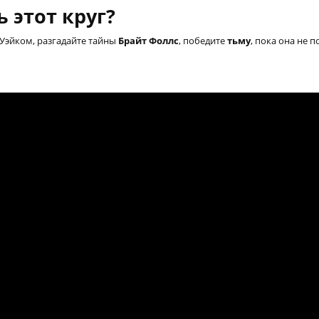
 этот круг?
 Уэйком, разгадайте тайны
Брайт Фоллс
, победите
тьму
, пока она не п