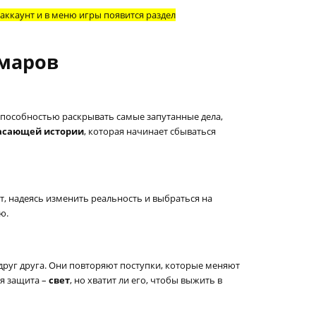
 аккаунт и в меню игры появится раздел
шмаров
 способностью раскрывать самые запутанные дела,
асающей истории
, которая начинает сбываться
т, надеясь изменить реальность и выбраться на
ю.
друг друга. Они повторяют поступки, которые меняют
ая защита –
свет
, но хватит ли его, чтобы выжить в