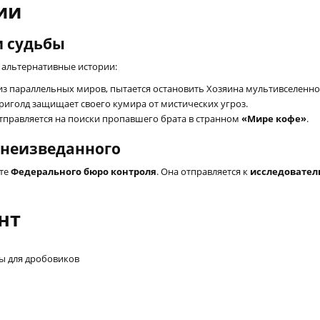
ии
ри судьбы
 альтернативные истории:
из параллельных миров, пытается остановить Хозяина мультивселенно
риголд защищает своего кумира от мистических угроз.
тправляется на поиски пропавшего брата в странном
«Мире кофе»
.
е неизведанного
нте
Федерального бюро контроля
. Она отправляется к
исследовател
нт
ы для дробовиков