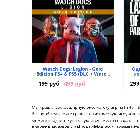
Watch Dogs: Legion - Gold
Одн
Edition PS4 & PS5 (DLC + Watch
up
Dogs: Complete Edition)
199 руб
499 руб
299
аренда аккаунта игры
Мы предлагаем обширную библиотеку игр на PS4 и PS5
без проблем пройти среднестатистическую игру и верну
можете продлить купленную игру вместо возврата. П
прокат Alan Wake 2 Deluxe Edition PS5
? Заказывайте