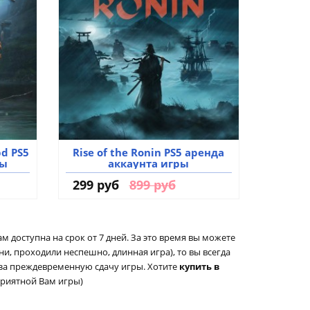
pd PS5
Rise of the Ronin PS5 аренда
ры
аккаунта игры
299 руб
899 руб
ам доступна на срок от 7 дней. За это время вы можете
ни, проходили неспешно, длинная игра), то вы всегда
 за преждевременную сдачу игры. Хотите
купить в
приятной Вам игры)