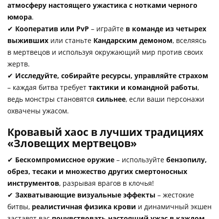
атмосферу настоящего ужастика с нотками черного
юмора
.
✔
Кооператив или PvP
– играйте
в команде из четырех
выживших
или станьте
Кандарским демоном
, вселяясь
в мертвецов и используя окружающий мир против своих
жертв.
✔
Исследуйте, собирайте ресурсы, управляйте страхом
– каждая битва требует
тактики и командной работы
,
ведь монстры становятся
сильнее
, если ваши персонажи
охвачены ужасом.
Кровавый хаос в лучших традициях
«Зловещих мертвецов»
✔
Бескомпромиссное оружие
– используйте
бензопилу,
обрез, тесаки и множество других смертоносных
инструментов
, разрывая врагов в клочья!
✔
Захватывающие визуальные эффекты
– жестокие
битвы,
реалистичная физика крови
и динамичный экшен
заставят вас
почувствовать настоящий ужас в каждом