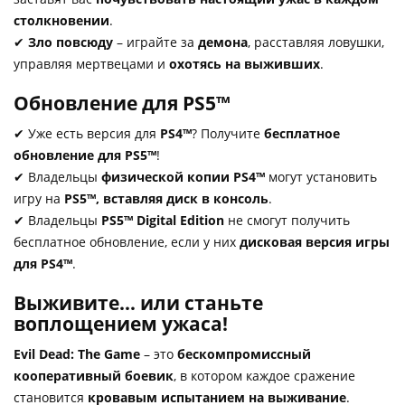
столкновении
.
✔
Зло повсюду
– играйте за
демона
, расставляя ловушки,
управляя мертвецами и
охотясь на выживших
.
Обновление для PS5™
✔ Уже есть версия для
PS4™
? Получите
бесплатное
обновление для PS5™
!
✔ Владельцы
физической копии PS4™
могут установить
игру на
PS5™, вставляя диск в консоль
.
✔ Владельцы
PS5™ Digital Edition
не смогут получить
бесплатное обновление, если у них
дисковая версия игры
для PS4™
.
Выживите… или станьте
воплощением ужаса!
Evil Dead: The Game
– это
бескомпромиссный
кооперативный боевик
, в котором каждое сражение
становится
кровавым испытанием на выживание
.