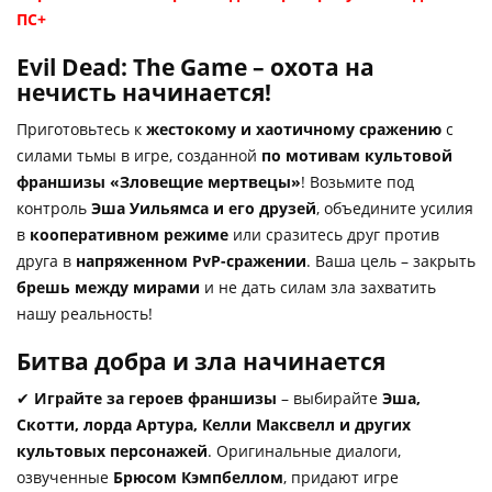
ПС+
Evil Dead: The Game – охота на
нечисть начинается!
Приготовьтесь к
жестокому и хаотичному сражению
с
силами тьмы в игре, созданной
по мотивам культовой
франшизы «Зловещие мертвецы»
! Возьмите под
контроль
Эша Уильямса и его друзей
, объедините усилия
в
кооперативном режиме
или сразитесь друг против
друга в
напряженном PvP-сражении
. Ваша цель – закрыть
брешь между мирами
и не дать силам зла захватить
нашу реальность!
Битва добра и зла начинается
✔
Играйте за героев франшизы
– выбирайте
Эша,
Скотти, лорда Артура, Келли Максвелл и других
культовых персонажей
. Оригинальные диалоги,
озвученные
Брюсом Кэмпбеллом
, придают игре