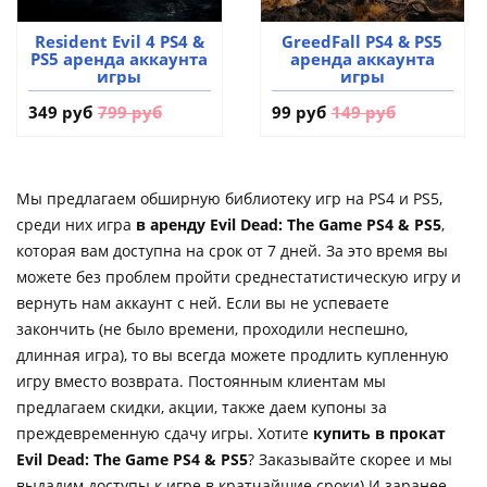
Resident Evil 4 PS4 &
GreedFall PS4 & PS5
PS5 аренда аккаунта
аренда аккаунта
игры
игры
349 руб
799 руб
99 руб
149 руб
Мы предлагаем обширную библиотеку игр на PS4 и PS5,
среди них игра
в аренду Evil Dead: The Game PS4 & PS5
,
которая вам доступна на срок от 7 дней. За это время вы
можете без проблем пройти среднестатистическую игру и
вернуть нам аккаунт с ней. Если вы не успеваете
закончить (не было времени, проходили неспешно,
длинная игра), то вы всегда можете продлить купленную
игру вместо возврата. Постоянным клиентам мы
предлагаем скидки, акции, также даем купоны за
преждевременную сдачу игры. Хотите
купить в прокат
Evil Dead: The Game PS4 & PS5
? Заказывайте скорее и мы
выдадим доступы к игре в кратчайшие сроки) И заранее,