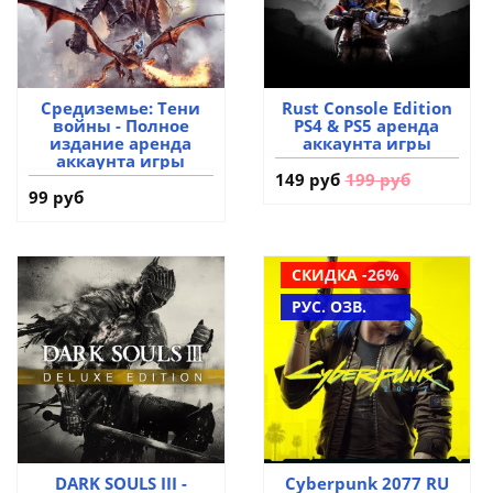
Средиземье: Тени
Rust Console Edition
войны - Полное
PS4 & PS5 аренда
издание аренда
аккаунта игры
аккаунта игры
149 руб
199 руб
99 руб
СКИДКА -26%
РУС. ОЗВ.
DARK SOULS III -
Cyberpunk 2077 RU