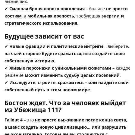
выживших.
✔
Силовая броня нового поколения
– больше
не просто
костюм
, а
мобильная крепость
, требующая
энергии и
стратегического использования
.
Будущее зависит от вас
✔
Новые фракции и политические интриги
– выберите,
на чьей стороне будете сражаться
, или
создайте свою
собственную историю
.
✔
Живые персонажи с уникальными сюжетами
– каждое
решение
может изменить судьбу целых поселений
.
✔
Исследуйте, стройте, сражайтесь – или найдите свой
собственный путь в этом новом мире
.
Бостон ждет. Что за человек выйдет
из Убежища 111?
Fallout 4
– это
не просто выживание после конца света,
а шанс создать новую цивилизацию... или разрушить
ее окончательно
.
Готовы ли вы столкнуться с