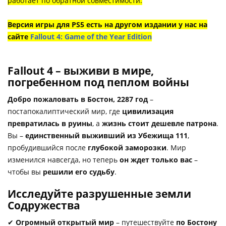
работает по обратной совместимости.
Версия игры для PS5 есть на другом издании у нас на
сайте
Fallout 4: Game of the Year Edition
Fallout 4 – выживи в мире,
погребенном под пеплом войны
Добро пожаловать в Бостон, 2287 год
–
постапокалиптический мир, где
цивилизация
превратилась в руины
, а
жизнь стоит дешевле патрона
.
Вы –
единственный выживший из Убежища 111
,
пробудившийся после
глубокой заморозки
. Мир
изменился навсегда, но теперь
он ждет только вас
–
чтобы вы
решили его судьбу
.
Исследуйте разрушенные земли
Содружества
✔
Огромный открытый мир
– путешествуйте
по Бостону