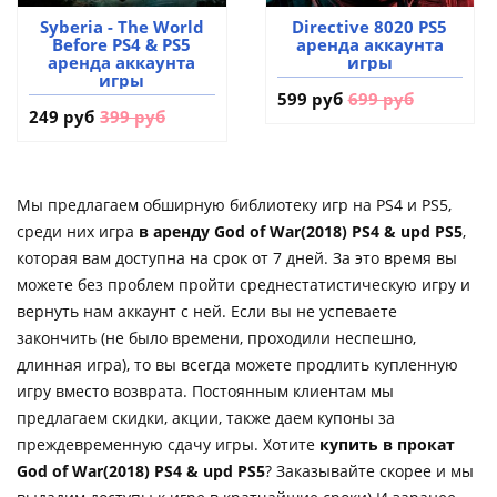
Syberia - The World
Directive 8020 PS5
Before PS4 & PS5
аренда аккаунта
аренда аккаунта
игры
игры
599 руб
699 руб
249 руб
399 руб
Мы предлагаем обширную библиотеку игр на PS4 и PS5,
среди них игра
в аренду God of War(2018) PS4 & upd PS5
,
которая вам доступна на срок от 7 дней. За это время вы
можете без проблем пройти среднестатистическую игру и
вернуть нам аккаунт с ней. Если вы не успеваете
закончить (не было времени, проходили неспешно,
длинная игра), то вы всегда можете продлить купленную
игру вместо возврата. Постоянным клиентам мы
предлагаем скидки, акции, также даем купоны за
преждевременную сдачу игры. Хотите
купить в прокат
God of War(2018) PS4 & upd PS5
? Заказывайте скорее и мы