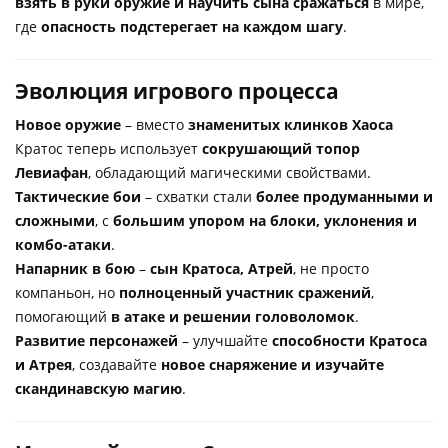
взять в руки оружие и научить сына сражаться
в мире,
где
опасность подстерегает на каждом шагу
.
Эволюция игрового процесса
Новое оружие
– вместо
знаменитых клинков Хаоса
Кратос теперь использует
сокрушающий топор
Левиафан
, обладающий магическими свойствами.
Тактические бои
– схватки стали
более продуманными и
сложными
, с
большим упором на блоки, уклонения и
комбо-атаки
.
Напарник в бою
–
сын Кратоса, Атрей
, не просто
компаньон, но
полноценный участник сражений
,
помогающий
в атаке и решении головоломок
.
Развитие персонажей
– улучшайте
способности Кратоса
и Атрея
, создавайте
новое снаряжение и изучайте
скандинавскую магию
.