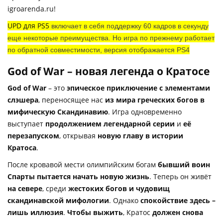
igroarenda.ru!
UPD для PS5
включает в себя поддержку 60 кадров в секунду
еще некоторые преимущества. Но игра по прежнему работает
по обратной совместимости, версия отображается PS4
God of War – новая легенда о Кратосе
God of War
– это
эпическое приключение с элементами
слэшера
, переносящее нас
из мира греческих богов в
мифическую Скандинавию
. Игра одновременно
выступает
продолжением легендарной серии
и
её
перезапуском
, открывая
новую главу в истории
Кратоса
.
После кровавой мести олимпийским богам
бывший воин
Спарты пытается начать новую жизнь
. Теперь он живёт
на севере
, среди
жестоких богов и чудовищ
скандинавской мифологии
. Однако
спокойствие здесь –
лишь иллюзия
.
Чтобы выжить
, Кратос
должен снова