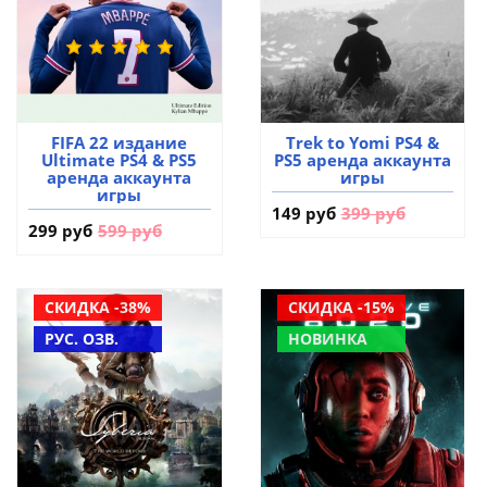
FIFA 22 издание
Trek to Yomi PS4 &
Ultimate PS4 & PS5
PS5 аренда аккаунта
аренда аккаунта
игры
игры
149 руб
399 руб
299 руб
599 руб
СКИДКА -38%
СКИДКА -15%
РУС. ОЗВ.
НОВИНКА