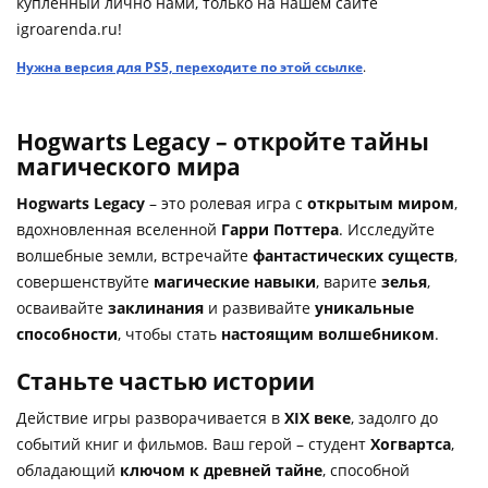
купленный лично нами, только на нашем сайте
igroarenda.ru!
Нужна версия для PS5, переходите по этой ссылке
.
Hogwarts Legacy – откройте тайны
магического мира
Hogwarts Legacy
– это ролевая игра с
открытым миром
,
вдохновленная вселенной
Гарри Поттера
. Исследуйте
волшебные земли, встречайте
фантастических существ
,
совершенствуйте
магические навыки
, варите
зелья
,
осваивайте
заклинания
и развивайте
уникальные
способности
, чтобы стать
настоящим волшебником
.
Станьте частью истории
Действие игры разворачивается в
XIX веке
, задолго до
событий книг и фильмов. Ваш герой – студент
Хогвартса
,
обладающий
ключом к древней тайне
, способной