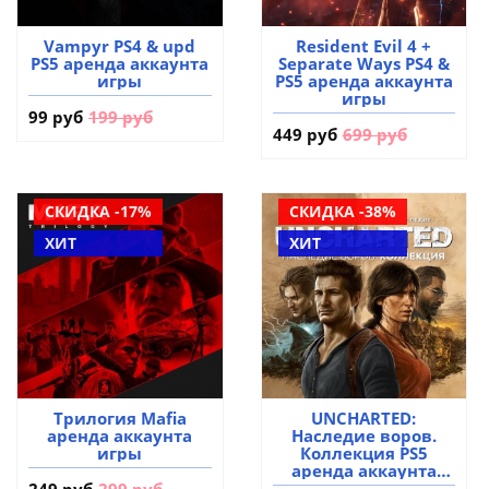
Vampyr PS4 & upd
Resident Evil 4 +
PS5 аренда аккаунта
Separate Ways PS4 &
игры
PS5 аренда аккаунта
игры
99 руб
199 руб
449 руб
699 руб
СКИДКА -17%
СКИДКА -38%
ХИТ
ХИТ
Трилогия Mafia
UNCHARTED:
аренда аккаунта
Наследие воров.
игры
Коллекция PS5
аренда аккаунта
игры
249 руб
299 руб