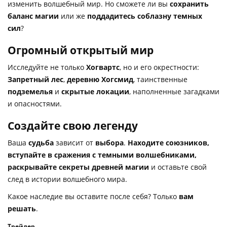
изменить волшебный мир. Но сможете ли вы
сохранить
баланс магии
или же
поддадитесь соблазну темных
сил
?
Огромный открытый мир
Исследуйте не только
Хогвартс
, но и его окрестности:
Запретный лес
,
деревню Хогсмид
, таинственные
подземелья
и
скрытые локации
, наполненные загадками
и опасностями.
Создайте свою легенду
Ваша
судьба
зависит от
выбора
.
Находите союзников,
вступайте в сражения с темными волшебниками,
раскрывайте секреты древней магии
и оставьте свой
след в истории волшебного мира.
Какое наследие вы оставите после себя? Только
вам
решать
.
Трейлер