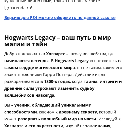
купленный лично нами, только на нашем сайте
igroarenda.ru!
Версию для PS4 можно оформить по данной ссылке
Hogwarts Legacy – ваш путь в мир
магии и тайн
Добро пожаловать в
Хогвартс
– школу волшебства, где
начинаются легенды
. В
Hogwarts Legacy
вы окажетесь
в
самом сердце магического мира
, но не таким, каким его
знают поклонники Гарри Поттера. Действие игры
разворачивается
в 1800-х годах
, когда
тайны, интриги и
древние силы угрожают изменить судьбу
волшебников навсегда
.
Вы –
ученик, обладающий уникальными
способностями
, ключом к
древнему секрету
, который
может
разорвать волшебный мир на части
. Исследуйте
Хогвартс и его окрестности
, изучайте
заклинания
,