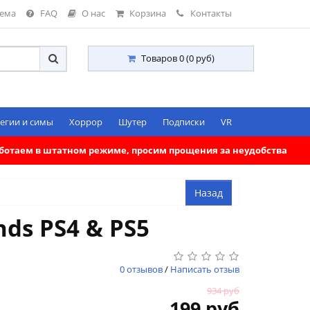
тема
FAQ
О нас
Корзина
Контакты
Товаров 0 (0 руб)
егии и симы
Хоррор
Шутер
Подписки
VR
работаем в штатном режиме, просим прощения за неудобства
ds PS4 & PS5
0 отзывов
/
Написать отзыв
934 руб
199 руб