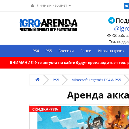
Личный кабинет
Подд
@igr
Обраб. зак
Тех. поддерж
PS4
PS5
Боевики
Гонки
Игры на двоих
ВНИМАНИЕ! 9-го августа на сайте будут производиться тех
PS5
Minecraft Legends PS4 & PS5
Аренда акка
СКИДКА -79%