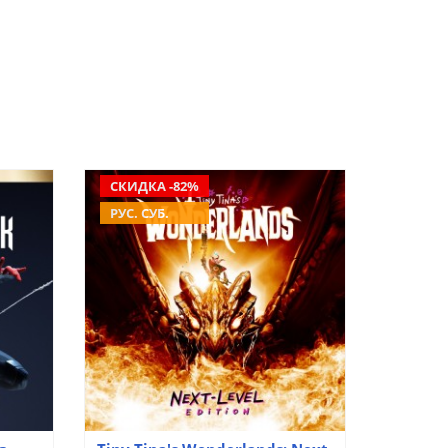
СКИДКА -82%
РУС. СУБ.