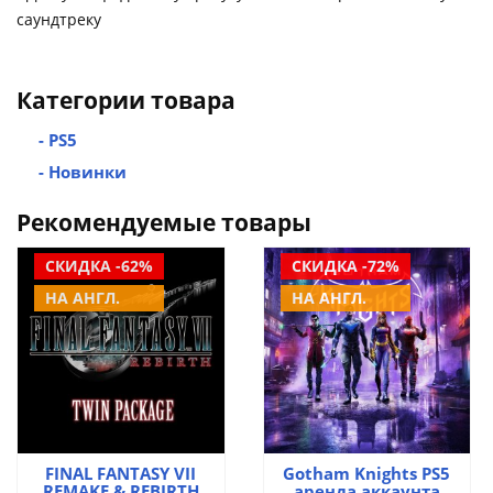
саундтреку
Категории товара
- PS5
- Новинки
Рекомендуемые товары
СКИДКА -62%
СКИДКА -72%
НА АНГЛ.
НА АНГЛ.
FINAL FANTASY VII
Gotham Knights PS5
REMAKE & REBIRTH
аренда аккаунта