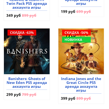
Twin Pack PS5 аренда
игры
аккаунта игры
199 руб
699 руб
349 руб
899 руб
СКИДКА -63%
СКИДКА -56%
НОВИНКА
Banishers: Ghosts of
Indiana Jones and the
New Eden PS5 аренда
Great Circle PS5
аккаунта игры
аренда аккаунта
игры
299 руб
799 руб
399 руб
899 руб