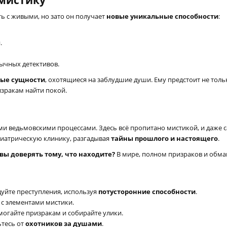
 мистику
ь с живыми, но зато он получает
новые уникальные способности
:
.
ычных детективов.
ые сущности
, охотящиеся на заблудшие души. Ему предстоит не толь
изракам найти покой.
ими ведьмовскими процессами. Здесь всё пропитано мистикой, и даж
хиатрическую клинику, разгадывая
тайны прошлого и настоящего
.
вы доверять тому, что находите?
В мире, полном призраков и обмана
дуйте преступления, используя
потусторонние способности
.
 с элементами мистики.
омогайте призракам и собирайте улики.
ьтесь от
охотников за душами
.