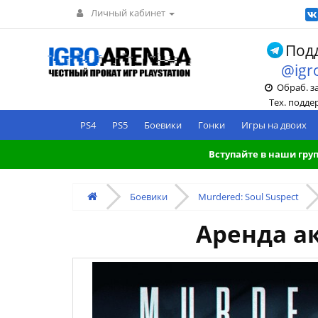
Личный кабинет
Подд
@igr
Обраб. зак
Тех. поддерж
PS4
PS5
Боевики
Гонки
Игры на двоих
Вступайте в наши груп
Боевики
Murdered: Soul Suspect
Аренда ак