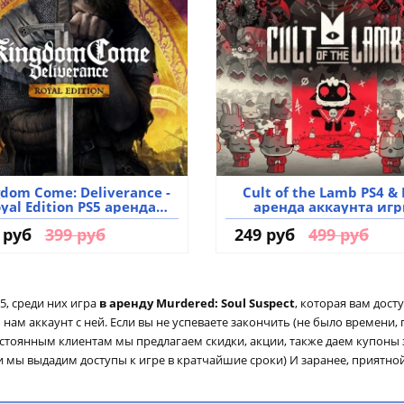
dom Come: Deliverance -
Cult of the Lamb PS4 & 
yal Edition PS5 аренда
аренда аккаунта иг
аккаунта игры
 руб
399 руб
249 руб
499 руб
, среди них игра
в аренду Murdered: Soul Suspect
, которая вам дост
ам аккаунт с ней. Если вы не успеваете закончить (не было времени, 
остоянным клиентам мы предлагаем скидки, акции, также даем купоны
и мы выдадим доступы к игре в кратчайшие сроки) И заранее, приятно