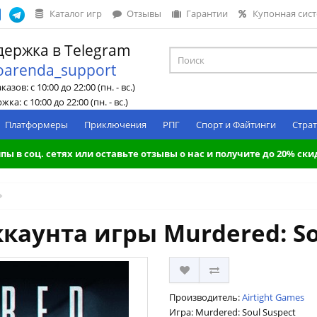
Каталог игр
Отзывы
Гарантии
Купонная сис
ержка в Telegram
oarenda_support
азов: с 10:00 до 22:00 (пн. - вс.)
ка: с 10:00 до 22:00 (пн. - вс.)
Платформеры
Приключения
РПГ
Спорт и Файтинги
Страт
пы в соц. сетях или оставьте отзывы о нас и получите до 20% ски
каунта игры Murdered: So
Производитель:
Airtight Games
Игра: Murdered: Soul Suspect