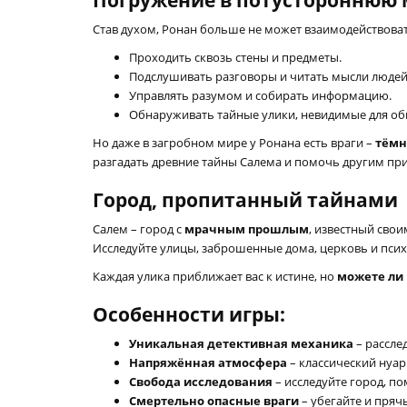
Погружение в потустороннюю
Став духом, Ронан больше не может взаимодействоват
Проходить сквозь стены и предметы.
Подслушивать разговоры и читать мысли людей
Управлять разумом и собирать информацию.
Обнаруживать тайные улики, невидимые для об
Но даже в загробном мире у Ронана есть враги –
тёмн
разгадать древние тайны Салема и помочь другим пр
Город, пропитанный тайнами
Салем – город с
мрачным прошлым
, известный сво
Исследуйте улицы, заброшенные дома, церковь и пси
Каждая улика приближает вас к истине, но
можете ли 
Особенности игры:
Уникальная детективная механика
– рассле
Напряжённая атмосфера
– классический нуар
Свобода исследования
– исследуйте город, п
Смертельно опасные враги
– убегайте и пряч