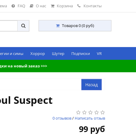
тема
FAQ
О нас
Корзина
Контакты
Товаров 0 (0 руб)
егии и симы
Хоррор
Шутер
Подписки
VR
дки на новый заказ >>>
ul Suspect
0 отзывов
/
Написать отзыв
99 руб