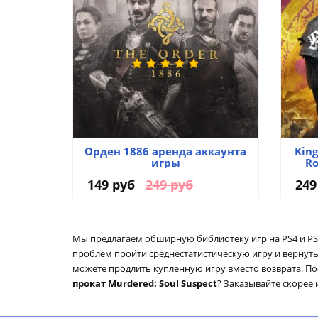
Орден 1886 аренда аккаунта
King
игры
Ro
149 руб
249 руб
249
Мы предлагаем обширную библиотеку игр на PS4 и PS5
проблем пройти среднестатистическую игру и вернуть н
можете продлить купленную игру вместо возврата. П
прокат Murdered: Soul Suspect
? Заказывайте скорее 