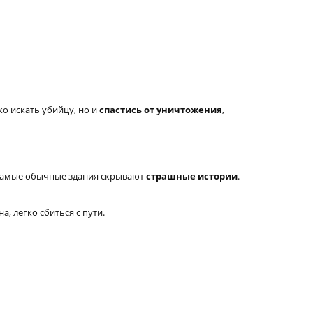
ко искать убийцу, но и
спастись от уничтожения
,
е самые обычные здания скрывают
страшные истории
.
, легко сбиться с пути.