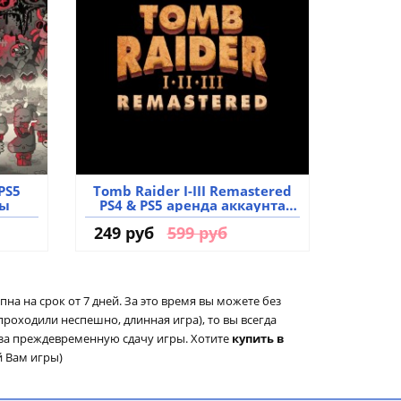
PS5
Tomb Raider I-III Remastered
ры
PS4 & PS5 аренда аккаунта
игры
249 руб
599 руб
упна на срок от 7 дней. За это время вы можете без
проходили неспешно, длинная игра), то вы всегда
 за преждевременную сдачу игры. Хотите
купить в
й Вам игры)