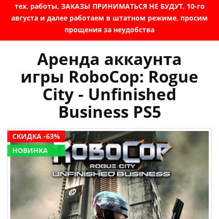
тех. работы, ЗАКАЗЫ ПРИНИМАТЬСЯ НЕ БУДУТ, 10-го
августа и далее работаем в штатном режиме, просим
прощения за неудобства
Аренда аккаунта
игры RoboCop: Rogue
City - Unfinished
Business PS5
СКИДКА -63%
НОВИНКА