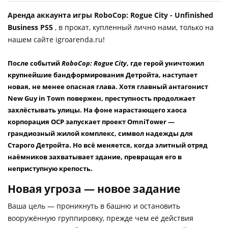
Аренда аккаунта игры RoboCop: Rogue City - Unfinished
Business PS5
, в прокат, купленный лично нами, только на
нашем сайте igroarenda.ru!
После событий
RoboCop: Rogue City
, где герой уничтожил
крупнейшие бандформирования Детройта, наступает
новая, не менее опасная глава. Хотя главный антагонист
New Guy in Town повержен, преступность продолжает
захлёстывать улицы. На фоне нарастающего хаоса
корпорация OCP запускает проект OmniTower —
грандиозный жилой комплекс, символ надежды для
Старого Детройта. Но всё меняется, когда элитный отряд
наёмников захватывает здание, превращая его в
неприступную крепость.
Новая угроза — новое задание
Ваша цель — проникнуть в башню и остановить
вооружённую группировку, прежде чем её действия