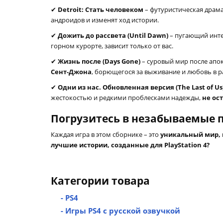
✔
Detroit: Стать человеком
– футуристическая драма
андроидов и изменят ход истории.
✔
Дожить до рассвета (Until Dawn)
– пугающий инте
горном курорте, зависит только от вас.
✔
Жизнь после (Days Gone)
– суровый мир после апок
Сент-Джона
, борющегося за выживание и любовь в 
✔
Одни из нас. Обновленная версия (The Last of Us
жестокостью и редкими проблесками надежды,
не ос
Погрузитесь в незабываемые
Каждая игра в этом сборнике – это
уникальный мир,
лучшие истории, созданные для PlayStation 4?
Категории товара
- PS4
- Игры PS4 с русской озвучкой