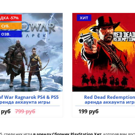
ДКА -57%
ХИТ
 СУБ.
. ОЗВ.
of War Ragnarok PS4 & PS5
Red Dead Redemption
ренда аккаунта игры
аренда аккаунта иг
 руб
799 руб
199 руб
, среди них игра
в аренду Сборник PlayStation Хит
, которая вам дос