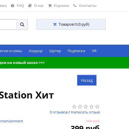
тема
FAQ
О нас
Корзина
Контакты
Товаров 0 (0 руб)
егии и симы
Хоррор
Шутер
Подписки
VR
дки на новый заказ >>>
Station Хит
0 отзывов
/
Написать отзыв
Entertainment
666 руб
399 руб