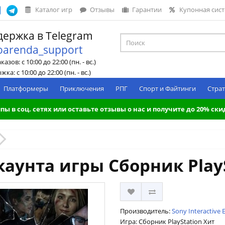
Каталог игр
Отзывы
Гарантии
Купонная сис
ержка в Telegram
oarenda_support
азов: с 10:00 до 22:00 (пн. - вс.)
ка: с 10:00 до 22:00 (пн. - вс.)
Платформеры
Приключения
РПГ
Спорт и Файтинги
Страт
пы в соц. сетях или оставьте отзывы о нас и получите до 20% ски
аунта игры Сборник Play
Производитель:
Sony Interactive 
Игра: Сборник PlayStation Хит