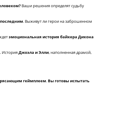
человеком?
Ваши решения определят судьбу
 последним
. Выживут ли герои на заброшенном
 ждет
эмоциональная история байкера Дикона
. История
Джоэла и Элли
, наполненная драмой,
трясающим геймплеем
.
Вы готовы испытать