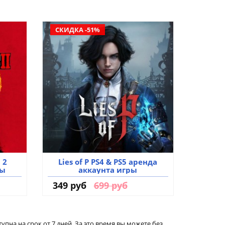
СКИДКА -51%
 2
Lies of P PS4 & PS5 аренда
ры
аккаунта игры
349 руб
699 руб
тупна на срок от 7 дней. За это время вы можете без