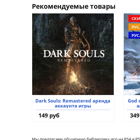
Рекомендуемые товары
СКИ
РУС.
РУС
Dark Souls: Remastered аренда
God 
аккаунта игры
а
149 руб
349
Мы предлагаем обширную библиотеку игр на PS4 и PS5