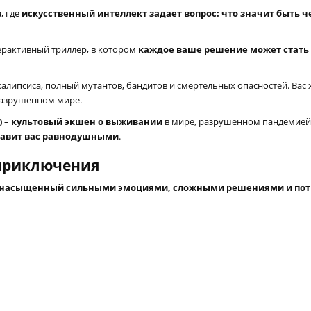
, где
искусственный интеллект задает вопрос: что значит быть 
рактивный триллер, в котором
каждое ваше решение может стать
алипсиса, полный мутантов, бандитов и смертельных опасностей. Вас
разрушенном мире.
)
–
культовый экшен о выживании
в мире, разрушенном пандемией
тавит вас равнодушными
.
 приключения
 насыщенный сильными эмоциями, сложными решениями и по