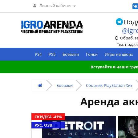
Личный кабинет
Подд
@igr
Обраб. зак
Тех. поддерж
PS4
PS5
Боевики
Гонки
Игры на двоих
Вступайте в наши груп
Боевики
Сборник PlayStation Хит
Аренда акк
СКИДКА -41%
РУС. ОЗВ.