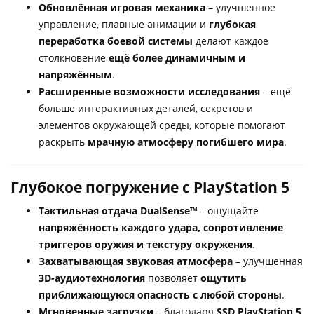
Обновлённая игровая механика
– улучшенное
управление, плавные анимации и
глубокая
переработка боевой системы
делают каждое
столкновение
ещё более динамичным и
напряжённым
.
Расширенные возможности исследования
– ещё
больше интерактивных деталей, секретов и
элементов окружающей среды, которые помогают
раскрыть
мрачную атмосферу погибшего мира
.
Глубокое погружение с PlayStation 5
Тактильная отдача DualSense™
– ощущайте
напряжённость каждого удара, сопротивление
триггеров оружия и текстуру окружения
.
Захватывающая звуковая атмосфера
– улучшенная
3D-аудиотехнология
позволяет
ощутить
приближающуюся опасность с любой стороны
.
Мгновенные загрузки
– благодаря
SSD PlayStation 5
,