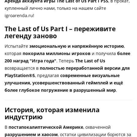
Аренда аккаунта игры The Last of Us Part I PS5
, в прокат,
купленный лично нами, только на нашем сайте
igroarenda.ru!
The Last of Us Part I – переживите
легенду заново
Испытайте
эмоциональную и напряжённую историю
,
которая
покорила миллионы игроков
и получила
более
200 наград "Игра года"
. Теперь
The Last of Us
возвращается в
полностью переработанной версии для
PlayStation®5
, предлагая
современные визуальные
улучшения, усовершенствованный геймплей и ещё
более глубокое погружение в разрушенный мир
.
История, которая изменила
индустрию
В
постапокалиптической Америке
, охваченной
разрушением и хаосом
, остатки цивилизации борются за