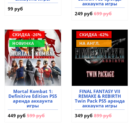
аккаунта игры
99 руб
249 руб
699 руб
СКИДКА -26%
СКИДКА -62%
НОВИНКА
НА АНГЛ.
Mortal Kombat 1:
FINAL FANTASY VII
Definitive Edition PS5
REMAKE & REBIRTH
аренда аккаунта
Twin Pack PS5 аренда
игры
аккаунта игры
449 руб
599 руб
349 руб
899 руб