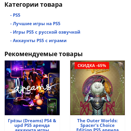
Категории товара
- PS5
- Лучшие игры на PS5
- Игры PS5 с русской озвучкой
- Аккаунты PS5 с играми
Рекомендуемые товары
СКИДКА -65%
Грёзы (Dreams) PS4 &
The Outer Worlds:
upd PS5 аренда
Spacer's Choice
аккаунта игры
Edition PS5 аренда