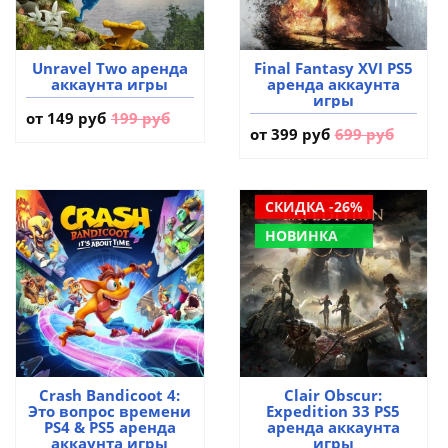
Unravel Two аренда
Final Fantasy XVI PS5
аккаунта игры
аренда аккаунта
игры
от
149 руб
199 руб
от
399 руб
699 руб
СКИДКА -26%
НОВИНКА
Crash Bandicoot 4:
Clair Obscur:
Это вопрос времени
Expedition 33 PS5
PS4 & PS5 аренда
аренда аккаунта
аккаунта игры
игры