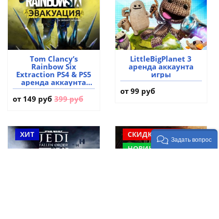
Tom Clancy’s
LittleBigPlanet 3
Rainbow Six
аренда аккаунта
Extraction PS4 & PS5
игры
аренда аккаунта
игры
от 99 руб
от
149 руб
399 руб
ХИТ
СКИДКА -56%
Задать вопрос
НОВИНКА