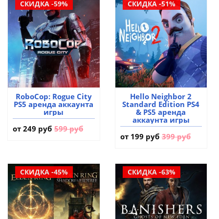
СКИДКА -59%
СКИДКА -51%
RoboCop: Rogue City
Hello Neighbor 2
PS5 аренда аккаунта
Standard Edition PS4
игры
& PS5 аренда
аккаунта игры
от
249 руб
599 руб
от
199 руб
399 руб
СКИДКА -45%
СКИДКА -63%