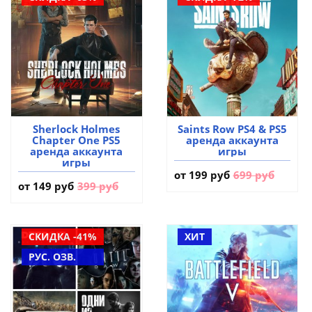
Sherlock Holmes
Saints Row PS4 & PS5
Chapter One PS5
аренда аккаунта
аренда аккаунта
игры
игры
от
199 руб
699 руб
от
149 руб
399 руб
СКИДКА -41%
ХИТ
РУС. ОЗВ.