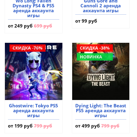
Wo Long: Fallen
Guns Gore and
Dynasty PS4 & PS5
Cannoli 2 аренда
аренда аккаунта
аккаунта игры
игры
от 99 руб
от
249 руб
699 руб
СКИДКА -76%
СКИДКА -38%
НОВИНКА
Ghostwire: Tokyo PS5
Dying Light: The Beast
аренда аккаунта
PS5 аренда аккаунта
игры
игры
от
199 руб
799 руб
от
499 руб
799 руб