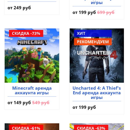
игры
от 249 руб
от
199 руб
699 руб
СКИДКА -73%
ХИТ
РЕКОМЕНДУЕМ
Minecraft аренда
Uncharted 4: A Thief's
аккаунта игры
End аренда аккаунта
игры
от
149 руб
549 руб
от 199 руб
СКИДКА -61%
СКИДКА -63%