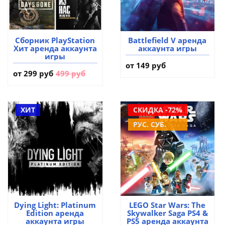
Сборник PlayStation
Battlefield V аренда
Хит аренда аккаунта
аккаунта игры
игры
от 149 руб
от
299 руб
499 руб
ХИТ
СКИДКА -72%
РУС. СУБ.
Dying Light: Platinum
LEGO Star Wars: The
Edition аренда
Skywalker Saga PS4 &
аккаунта игры
PS5 аренда аккаунта