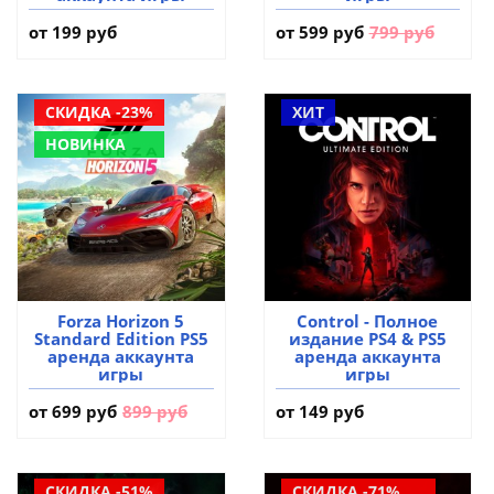
от 199 руб
от
599 руб
799 руб
СКИДКА -23%
ХИТ
НОВИНКА
Forza Horizon 5
Control - Полное
Standard Edition PS5
издание PS4 & PS5
аренда аккаунта
аренда аккаунта
игры
игры
от
699 руб
899 руб
от 149 руб
СКИДКА -51%
СКИДКА -71%