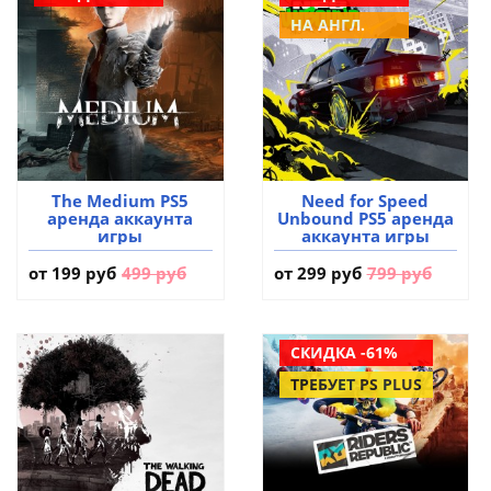
НА АНГЛ.
The Medium PS5
Need for Speed
аренда аккаунта
Unbound PS5 аренда
игры
аккаунта игры
от
199 руб
499 руб
от
299 руб
799 руб
СКИДКА -61%
ТРЕБУЕТ PS PLUS