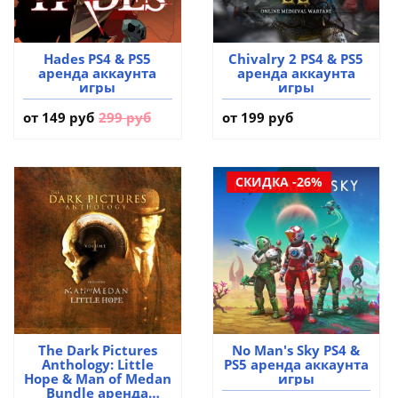
Hades PS4 & PS5
Chivalry 2 PS4 & PS5
аренда аккаунта
аренда аккаунта
игры
игры
от
149 руб
299 руб
от 199 руб
СКИДКА -26%
The Dark Pictures
No Man's Sky PS4 &
Anthology: Little
PS5 аренда аккаунта
Hope & Man of Medan
игры
Bundle аренда