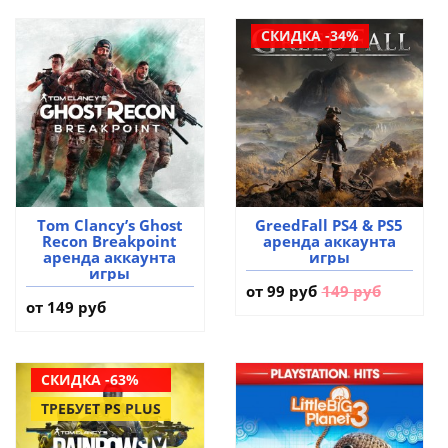
СКИДКА -34%
Tom Clancy’s Ghost
GreedFall PS4 & PS5
Recon Breakpoint
аренда аккаунта
аренда аккаунта
игры
игры
от
99 руб
149 руб
от 149 руб
СКИДКА -63%
ТРЕБУЕТ PS PLUS