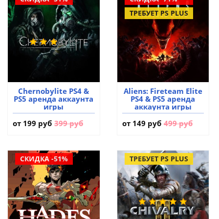
ТРЕБУЕТ PS PLUS
Chernobylite PS4 &
Aliens: Fireteam Elite
PS5 аренда аккаунта
PS4 & PS5 аренда
игры
аккаунта игры
от
199 руб
399 руб
от
149 руб
499 руб
СКИДКА -51%
ТРЕБУЕТ PS PLUS