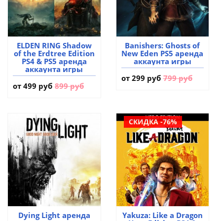
ELDEN RING Shadow
Banishers: Ghosts of
of the Erdtree Edition
New Eden PS5 аренда
PS4 & PS5 аренда
аккаунта игры
аккаунта игры
от
299 руб
799 руб
от
499 руб
899 руб
СКИДКА -76%
Dying Light аренда
Yakuza: Like a Dragon