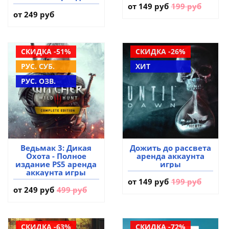
аккаунта игры
от
149 руб
199 руб
от 249 руб
СКИДКА -51%
СКИДКА -26%
РУС. СУБ.
ХИТ
РУС. ОЗВ.
Ведьмак 3: Дикая
Дожить до рассвета
Охота - Полное
аренда аккаунта
издание PS5 аренда
игры
аккаунта игры
от
149 руб
199 руб
от
249 руб
499 руб
СКИДКА -63%
СКИДКА -72%