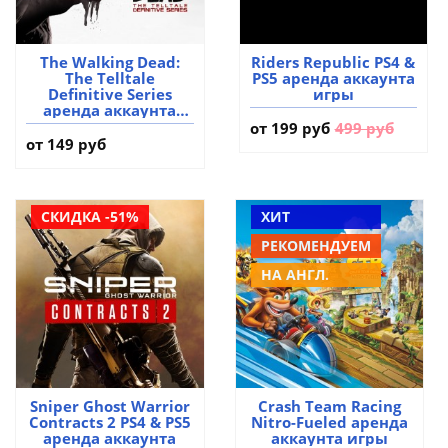
The Walking Dead:
Riders Republic PS4 &
The Telltale
PS5 аренда аккаунта
Definitive Series
игры
аренда аккаунта
игры
от
199 руб
499 руб
от 149 руб
СКИДКА -51%
ХИТ
РЕКОМЕНДУЕМ
НА АНГЛ.
Sniper Ghost Warrior
Crash Team Racing
Contracts 2 PS4 & PS5
Nitro-Fueled аренда
аренда аккаунта
аккаунта игры