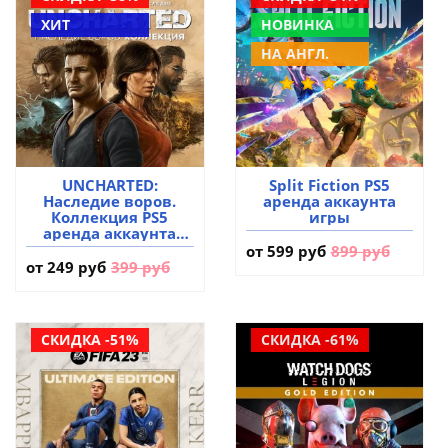
ХИТ
НОВИНКА
НА АНГЛ.
UNCHARTED:
Split Fiction PS5
Наследие воров.
аренда аккаунта
Коллекция PS5
игры
аренда аккаунта
игры
от
599 руб
899 руб
от
249 руб
399 руб
СКИДКА -51%
СКИДКА -61%