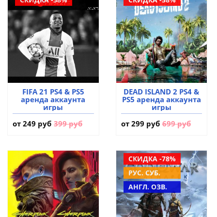
FIFA 21 PS4 & PS5
DEAD ISLAND 2 PS4 &
аренда аккаунта
PS5 аренда аккаунта
игры
игры
от
249 руб
399 руб
от
299 руб
699 руб
СКИДКА -78%
РУС. СУБ.
АНГЛ. ОЗВ.