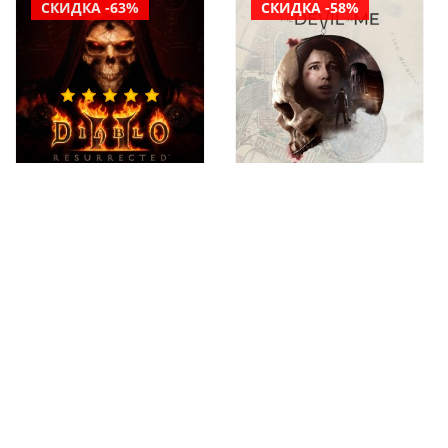
СКИДКА -63%
СКИДКА -58%
Diablo II: Resurrected
The Dark Pictures
PS4 & PS5 аренда
Anthology: The Devil
аккаунта игры
In Me PS4 & PS5
аренда аккаунта
игры
от
149 руб
399 руб
от
299 руб
699 руб
СКИДКА -38%
СКИДКА -45%
НОВИНКА