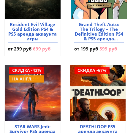
Resident Evil Village
Grand Theft Auto:
Gold Edition PS4 &
The Trilogy – The
PS5 аренда аккаунта
Definitive Edition PS4
игры
& PS5 аренда
аккаунта игры
от
299 руб
699 руб
от
199 руб
599 руб
СКИДКА -43%
СКИДКА -67%
НА АНГЛ.
STAR WARS Jedi:
DEATHLOOP PS5
Survivor PS5 аренда
аренда аккаунта