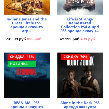
Indiana Jones and the
Life is Strange
Great Circle PS5
Remastered
аренда аккаунта
Collection PS4 & upd
игры
PS5 аренда аккаунта
игры
от
399 руб
899 руб
от
199 руб
499 руб
СКИДКА -15%
СКИДКА -76%
НОВИНКА
REANIMAL PS5
Alone in the Dark PS5
аренда аккаунта
аренда аккаунта