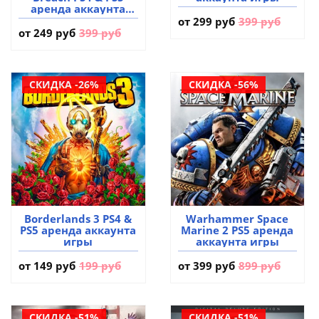
аренда аккаунта
игры
от
299 руб
399 руб
от
249 руб
399 руб
СКИДКА -26%
СКИДКА -56%
Borderlands 3 PS4 &
Warhammer Space
PS5 аренда аккаунта
Marine 2 PS5 аренда
игры
аккаунта игры
от
149 руб
199 руб
от
399 руб
899 руб
СКИДКА -51%
СКИДКА -51%