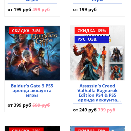
от
199 руб
499 руб
от 199 руб
СКИДКА -34%
СКИДКА -69%
РУС. ОЗВ.
Baldur's Gate 3 PS5
Assassin's Creed
аренда аккаунта
Valhalla Ragnarok
игры
Edition PS4 & PS5
аренда аккаунта
игры
от
399 руб
599 руб
от
249 руб
799 руб
СКИДКА -38%
СКИДКА -58%