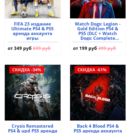
FIFA 23 издание
Watch Dogs: Legion -
Ultimate PS4 & PS5
Gold Edition PS4 &
аренда аккаунта
PS5 (DLC + Watch
игры
Dogs: Complete
Edition) аренда
аккаунта игры
от
349 руб
699 руб
от
199 руб
499 руб
СКИДКА -34%
СКИДКА -61%
Crysis Remastered
Back 4 Blood PS4 &
PS4 & upd PS5 аренда
PS5 аренда аккаунта