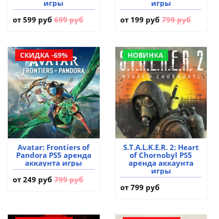
игры
игры
от
599 руб
699 руб
от
199 руб
799 руб
СКИДКА -69%
НОВИНКА
Avatar: Frontiers of
S.T.A.L.K.E.R. 2: Heart
Pandora PS5 аренда
of Chornobyl PS5
аккаунта игры
аренда аккаунта
игры
от
249 руб
799 руб
от 799 руб