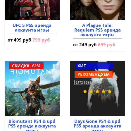
UFC 5 PS5 аренда
A Plague Tale:
аккаунта игры
Requiem PS5 аренда
аккаунта игры
от
499 руб
799 руб
от
249 руб
699 руб
СКИДКА -61%
ХИТ
РЕКОМЕНДУЕМ
Biomutant PS4 & upd
Days Gone PS4 & upd
PS5 аренда аккаунта
PS5 аренда аккаунта
игры
игры