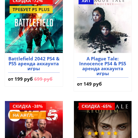
СКИДКА -72%
ХИТ
ТРЕБУЕТ PS PLUS
Battlefield 2042 PS4 &
A Plague Tale:
PS5 аренда аккаунта
Innocence PS4 & PS5
игры
аренда аккаунта
игры
от
199 руб
699 руб
от 149 руб
СКИДКА -38%
СКИДКА -65%
НА АНГЛ.