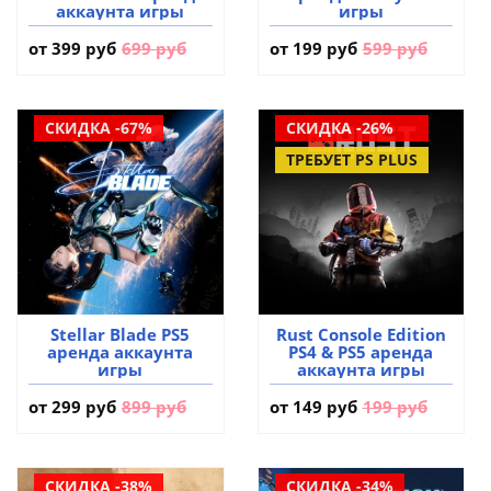
аккаунта игры
игры
от
399 руб
699 руб
от
199 руб
599 руб
СКИДКА -67%
СКИДКА -26%
ТРЕБУЕТ PS PLUS
Stellar Blade PS5
Rust Console Edition
аренда аккаунта
PS4 & PS5 аренда
игры
аккаунта игры
от
299 руб
899 руб
от
149 руб
199 руб
СКИДКА -38%
СКИДКА -34%