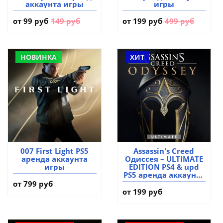
аккаунта игры
игры
от
99 руб
149 руб
от
199 руб
499 руб
НОВИНКА
ХИТ
007 First Light PS5
Assassin's Creed
аренда аккаунта
Одиссея – ULTIMATE
игры
EDITION PS4 & upd
PS5 аренда аккаунта
игры
от 799 руб
от 199 руб