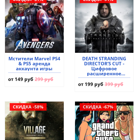
Мстители Marvel PS4
DEATH STRANDING
& PS5 аренда
DIRECTOR’S CUT -
аккаунта игры
Цифровое
расширенное
издание PS5 аренда
от
149 руб
299 руб
аккаунта игры
от
199 руб
399 руб
СКИДКА -58%
СКИДКА -67%