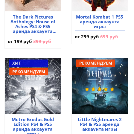
The Dark Pictures
Mortal Kombat 1 PS5
Anthology: House of
аренда аккаунта
Ashes PS4 & PS5
игры
аренда аккаунта
игры
от
299 руб
699 руб
от
199 руб
399 руб
ХИТ
РЕКОМЕНДУЕМ
РЕКОМЕНДУЕМ
Metro Exodus Gold
Little Nightmares 2
Edition PS4 & PS5
PS4 & PS5 аренда
аренда аккаунта
аккаунта игры
игры