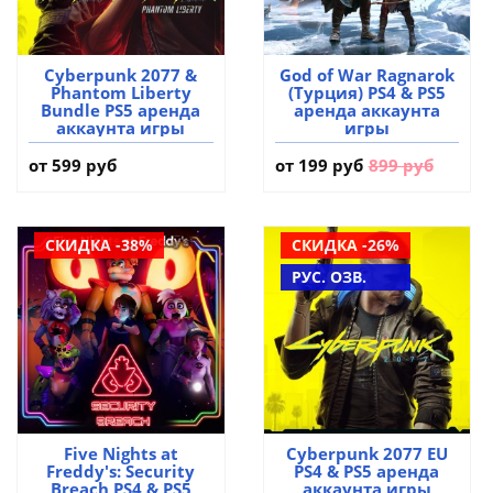
Cyberpunk 2077 &
God of War Ragnarok
Phantom Liberty
(Турция) PS4 & PS5
Bundle PS5 аренда
аренда аккаунта
аккаунта игры
игры
от 599 руб
от
199 руб
899 руб
СКИДКА -38%
СКИДКА -26%
РУС. ОЗВ.
Five Nights at
Cyberpunk 2077 EU
Freddy's: Security
PS4 & PS5 аренда
Breach PS4 & PS5
аккаунта игры