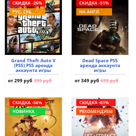
СКИДКА -26%
СКИДКА -51%
РУС. СУБ.
НА АНГЛ.
Grand Theft Auto V
Dead Space PS5
(PS5) PS5 аренда
аренда аккаунта
аккаунта игры
игры
от
299 руб
399 руб
от
349 руб
699 руб
СКИДКА -56%
СКИДКА -61%
НОВИНКА
РЕКОМЕНДУЕМ