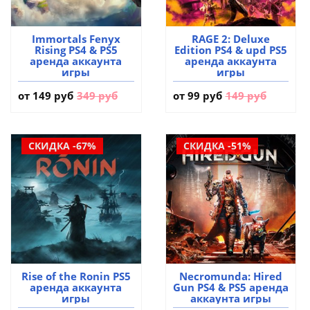
Immortals Fenyx
RAGE 2: Deluxe
Rising PS4 & PS5
Edition PS4 & upd PS5
аренда аккаунта
аренда аккаунта
игры
игры
от
149 руб
349 руб
от
99 руб
149 руб
СКИДКА -67%
СКИДКА -51%
Rise of the Ronin PS5
Necromunda: Hired
аренда аккаунта
Gun PS4 & PS5 аренда
игры
аккаунта игры