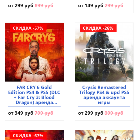
от
299 руб
899 руб
от
149 руб
299 руб
СКИДКА -57%
СКИДКА -26%
FAR CRY 6 Gold
Crysis Remastered
Edition PS4 & PS5 (DLC
Trilogy PS4 & upd PS5
+ Far Cry 3: Blood
аренда аккаунта
Dragon) аренда
игры
аккаунта игры
от
349 руб
799 руб
от
299 руб
399 руб
СКИДКА -67%