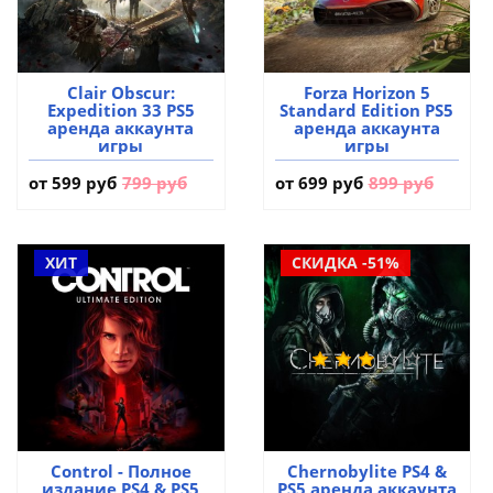
Clair Obscur:
Forza Horizon 5
Expedition 33 PS5
Standard Edition PS5
аренда аккаунта
аренда аккаунта
игры
игры
от
599 руб
799 руб
от
699 руб
899 руб
ХИТ
СКИДКА -51%
Control - Полное
Chernobylite PS4 &
издание PS4 & PS5
PS5 аренда аккаунта