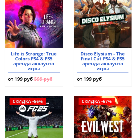
Life is Strange: True
Disco Elysium - The
Colors PS4 & PS5
Final Cut PS4 & PS5
аренда аккаунта
аренда аккаунта
игры
игры
от
199 руб
599 руб
от 199 руб
СКИДКА -56%
СКИДКА -67%