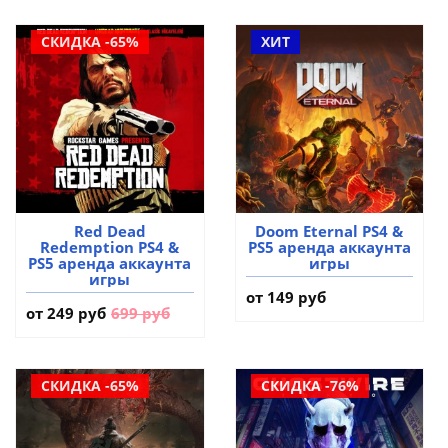
СКИДКА -65%
ХИТ
Red Dead
Doom Eternal PS4 &
Redemption PS4 &
PS5 аренда аккаунта
PS5 аренда аккаунта
игры
игры
от 149 руб
от
249 руб
699 руб
СКИДКА -65%
СКИДКА -76%