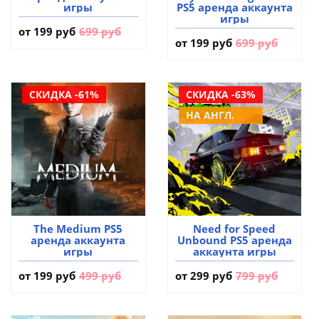
игры
PS5 аренда аккаунта
игры
от
199 руб
699 руб
от
199 руб
699 руб
СКИДКА -61%
СКИДКА -63%
НА АНГЛ.
The Medium PS5
Need for Speed
аренда аккаунта
Unbound PS5 аренда
игры
аккаунта игры
от
199 руб
499 руб
от
299 руб
799 руб