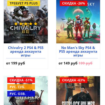
ТРЕБУЕТ PS PLUS
СКИДКА -26%
Chivalry 2 PS4 & PS5
No Man's Sky PS4 &
аренда аккаунта
PS5 аренда аккаунта
игры
игры
от 199 руб
от
149 руб
199 руб
СКИДКА -51%
СКИДКА -63%
РУС. СУБ.
РУС. ОЗВ.