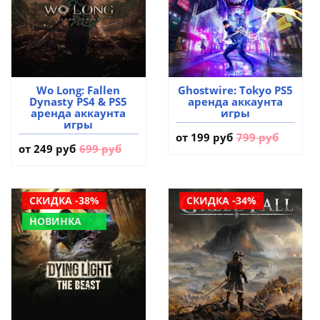
Wo Long: Fallen
Ghostwire: Tokyo PS5
Dynasty PS4 & PS5
аренда аккаунта
аренда аккаунта
игры
игры
от
199 руб
799 руб
от
249 руб
699 руб
СКИДКА -38%
СКИДКА -34%
НОВИНКА