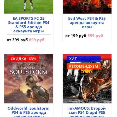
EA SPORTS FC 25
Evil West PS4 & PS5
Standard Edition PS4
аренда аккаунта
& PS5 аренда
игры
аккаунта игры
от
199 руб
599 руб
от
399 руб
899 руб
СКИДКА -63%
ХИТ
РЕКОМЕНДУЕМ
Oddworld: Soulstorm
inFAMOUS: Второй
PS4 & PS5 аренда
сын PS4 & upd PS5
аккаунта игры
аренда аккаунта