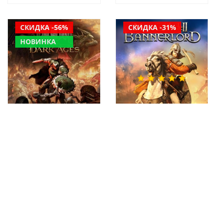
СКИДКА -56%
СКИДКА -31%
НОВИНКА
DOOM: The Dark Ages
Mount & Blade II:
PS5 аренда аккаунта
Bannerlord PS4 & PS5
игры
аренда аккаунта
игры
от
399 руб
899 руб
от
349 руб
499 руб
СКИДКА -62%