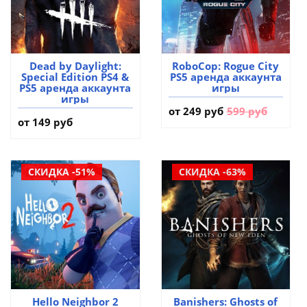
Dead by Daylight:
RoboCop: Rogue City
Special Edition PS4 &
PS5 аренда аккаунта
PS5 аренда аккаунта
игры
игры
от
249 руб
599 руб
от 149 руб
СКИДКА -51%
СКИДКА -63%
Hello Neighbor 2
Banishers: Ghosts of