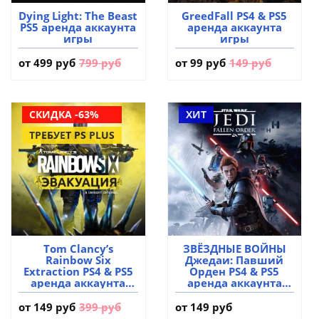
Dying Light: The Beast
GreedFall PS4 & PS5
PS5 аренда аккаунта
аренда аккаунта
игры
игры
от
499 руб
799 руб
от
99 руб
149 руб
СКИДКА -63%
ХИТ
ТРЕБУЕТ PS PLUS
Tom Clancy’s
ЗВЁЗДНЫЕ ВОЙНЫ
Rainbow Six
Джедаи: Павший
Extraction PS4 & PS5
Орден PS4 & PS5
аренда аккаунта
аренда аккаунта
игры
игры
от
149 руб
399 руб
от 149 руб