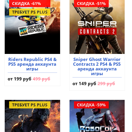
СКИДКА -61%
СКИДКА -51%
ТРЕБУЕТ PS PLUS
Riders Republic PS4 &
Sniper Ghost Warrior
PS5 аренда аккаунта
Contracts 2 PS4 & PS5
игры
аренда аккаунта
игры
от
199 руб
499 руб
от
149 руб
299 руб
ТРЕБУЕТ PS PLUS
СКИДКА -59%