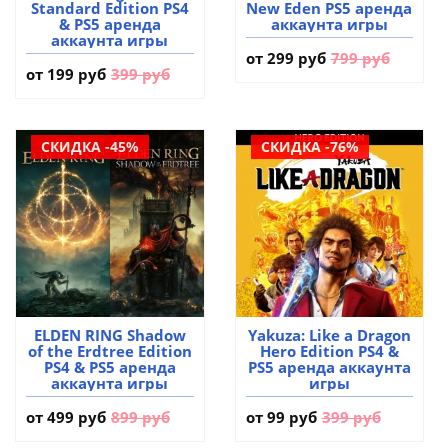
Standard Edition PS4
New Eden PS5 аренда
& PS5 аренда
аккаунта игры
аккаунта игры
от
299 руб
799 руб
от
199 руб
399 руб
СКИДКА -45%
СКИДКА -76%
ELDEN RING Shadow
Yakuza: Like a Dragon
of the Erdtree Edition
Hero Edition PS4 &
PS4 & PS5 аренда
PS5 аренда аккаунта
аккаунта игры
игры
от
499 руб
899 руб
от
99 руб
399 руб