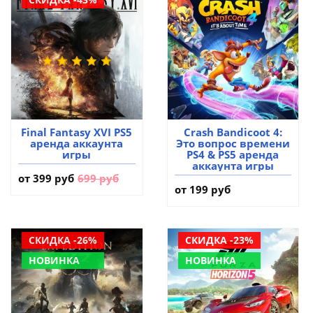
Final Fantasy XVI PS5
Crash Bandicoot 4:
аренда аккаунта
Это вопрос времени
игры
PS4 & PS5 аренда
аккаунта игры
от
399 руб
699 руб
от 199 руб
СКИДКА -26%
СКИДКА -23%
НОВИНКА
НОВИНКА