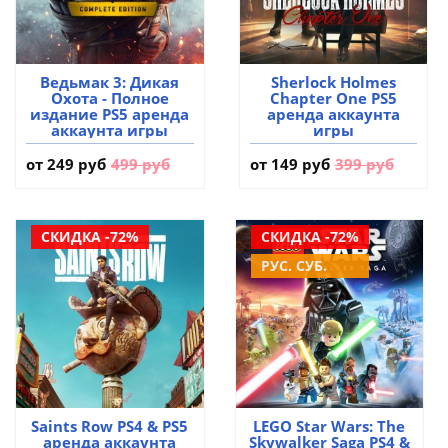
Ведьмак 3: Дикая
Sherlock Holmes
Охота - Полное
Chapter One PS5
издание PS5 аренда
аренда аккаунта
аккаунта игры
игры
от
249 руб
499 руб
от
149 руб
399 руб
СКИДКА -72%
СКИДКА -72%
РУС. СУБ.
Saints Row PS4 & PS5
LEGO Star Wars: The
аренда аккаунта
Skywalker Saga PS4 &